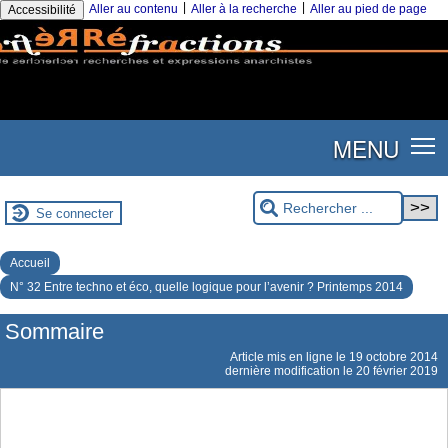
|
|
Aller au contenu
Aller à la recherche
Aller au pied de page
Accessibilité
MENU
Se connecter
Accueil
N° 32 Entre techno et éco, quelle logique pour l’avenir ? Printemps 2014
Sommaire
Article mis en ligne le
19 octobre 2014
dernière modification le 20 février 2019