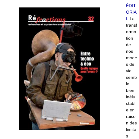
ÉDIT
ORIA
L
.La
transf
orma
tion
de
nos
mode
s de
vie
semb
le
bien
inélu
ctabl
e en
raiso
n des
limite
s