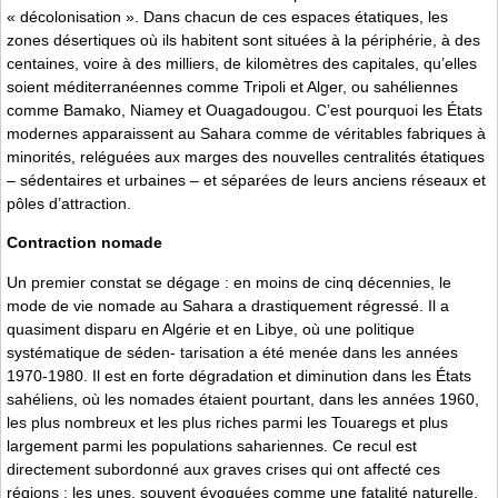
« décolonisation ». Dans chacun de ces espaces étatiques, les
zones désertiques où ils habitent sont situées à la périphérie, à des
centaines, voire à des milliers, de kilomètres des capitales, qu’elles
soient méditerranéennes comme Tripoli et Alger, ou sahéliennes
comme Bamako, Niamey et Ouagadougou. C’est pourquoi les États
modernes apparaissent au Sahara comme de véritables fabriques à
minorités, reléguées aux marges des nouvelles centralités étatiques
– sédentaires et urbaines – et séparées de leurs anciens réseaux et
pôles d’attraction.
Contraction nomade
Un premier constat se dégage : en moins de cinq décennies, le
mode de vie nomade au Sahara a drastiquement régressé. Il a
quasiment disparu en Algérie et en Libye, où une politique
systématique de séden- tarisation a été menée dans les années
1970-1980. Il est en forte dégradation et diminution dans les États
sahéliens, où les nomades étaient pourtant, dans les années 1960,
les plus nombreux et les plus riches parmi les Touaregs et plus
largement parmi les populations sahariennes. Ce recul est
directement subordonné aux graves crises qui ont affecté ces
régions : les unes, souvent évoquées comme une fatalité naturelle,