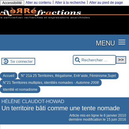
|
|
Aller au contenu
Aller à la recherche
Aller au pied de page
Accessibilité
MENU
Se connecter
Accueil
N° 21à 25 Territoires, Illégalisme, Entr’aide, Féminisme,Sujet
N°21 Territoires multiples, identités nomades -
Automne 2008
Identité et nomadisme
HÉLÈNE CLAUDOT-HOWAD
Un territoire bâti comme une tente nomade
Article mis en ligne le
6 janvier 2010
dernière modification le 15 juin 2016