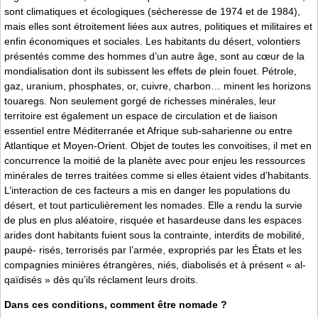
sont climatiques et écologiques (sécheresse de 1974 et de 1984),
mais elles sont étroitement liées aux autres, politiques et militaires et
enfin économiques et sociales. Les habitants du désert, volontiers
présentés comme des hommes d’un autre âge, sont au cœur de la
mondialisation dont ils subissent les effets de plein fouet. Pétrole,
gaz, uranium, phosphates, or, cuivre, charbon… minent les horizons
touaregs. Non seulement gorgé de richesses minérales, leur
territoire est également un espace de circulation et de liaison
essentiel entre Méditerranée et Afrique sub-saharienne ou entre
Atlantique et Moyen-Orient. Objet de toutes les convoitises, il met en
concurrence la moitié de la planète avec pour enjeu les ressources
minérales de terres traitées comme si elles étaient vides d’habitants.
L’interaction de ces facteurs a mis en danger les populations du
désert, et tout particulièrement les nomades. Elle a rendu la survie
de plus en plus aléatoire, risquée et hasardeuse dans les espaces
arides dont habitants fuient sous la contrainte, interdits de mobilité,
paupé- risés, terrorisés par l’armée, expropriés par les États et les
compagnies minières étrangères, niés, diabolisés et à présent « al-
qaïdisés » dès qu’ils réclament leurs droits.
Dans ces conditions, comment être nomade ?