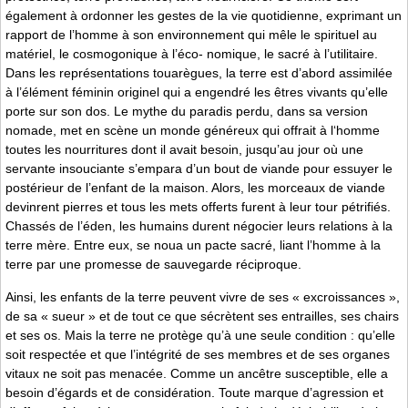
également à ordonner les gestes de la vie quotidienne, exprimant un
rapport de l’homme à son environnement qui mêle le spirituel au
matériel, le cosmogonique à l’éco- nomique, le sacré à l’utilitaire.
Dans les représentations touarègues, la terre est d’abord assimilée
à l’élément féminin originel qui a engendré les êtres vivants qu’elle
porte sur son dos. Le mythe du paradis perdu, dans sa version
nomade, met en scène un monde généreux qui offrait à l‘homme
toutes les nourritures dont il avait besoin, jusqu’au jour où une
servante insouciante s’empara d’un bout de viande pour essuyer le
postérieur de l’enfant de la maison. Alors, les morceaux de viande
devinrent pierres et tous les mets offerts furent à leur tour pétrifiés.
Chassés de l’éden, les humains durent négocier leurs relations à la
terre mère. Entre eux, se noua un pacte sacré, liant l’homme à la
terre par une promesse de sauvegarde réciproque.
Ainsi, les enfants de la terre peuvent vivre de ses « excroissances »,
de sa « sueur » et de tout ce que sécrètent ses entrailles, ses chairs
et ses os. Mais la terre ne protège qu’à une seule condition : qu’elle
soit respectée et que l’intégrité de ses membres et de ses organes
vitaux ne soit pas menacée. Comme un ancêtre susceptible, elle a
besoin d’égards et de considération. Toute marque d’agression et