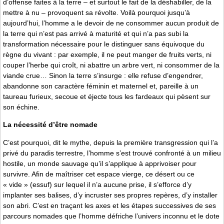
d’offense faites à la terre – et surtout le fait de la déshabiller, de la
mettre à nu – provoquent sa révolte. Voilà pourquoi jusqu’à
aujourd’hui, l’homme a le devoir de ne consommer aucun produit de
la terre qui n’est pas arrivé à maturité et qui n’a pas subi la
transformation nécessaire pour le distinguer sans équivoque du
règne du vivant : par exemple, il ne peut manger de fruits verts, ni
couper l’herbe qui croît, ni abattre un arbre vert, ni consommer de la
viande crue… Sinon la terre s’insurge : elle refuse d’engendrer,
abandonne son caractère féminin et maternel et, pareille à un
taureau furieux, secoue et éjecte tous les fardeaux qui pèsent sur
son échine.
La nécessité d’être nomade
C’est pourquoi, dit le mythe, depuis la première transgression qui l’a
privé du paradis terrestre, l’homme s’est trouvé confronté à un milieu
hostile, un monde sauvage qu’il s’applique à apprivoiser pour
survivre. Afin de maîtriser cet espace vierge, ce désert ou ce
« vide » (essuf) sur lequel il n’a aucune prise, il s’efforce d’y
implanter ses balises, d’y incruster ses propres repères, d’y installer
son abri. C’est en traçant les axes et les étapes successives de ses
parcours nomades que l’homme défriche l’univers inconnu et le dote