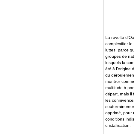
La révolte d’O
complexifier l
luttes, parce q
groupes de natu
lesquels la co
été à l’origin
du déroulemen
montrer commen
multitude à par
départ, mais il
les connivence
souterrainemen
opprimé, pour
conditions indi
cristallisation.