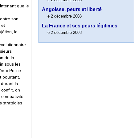
intenant que le
Angoisse, peurs et liberté
le 2 décembre 2008
contre son
 et
La France et ses peurs légitimes
jétion, la
le 2 décembre 2008
évolutionnaire
usieurs
on de la
fin sous les
e « Police
t pourtant,
 durant la
conflit, on
a combativité
s stratégies