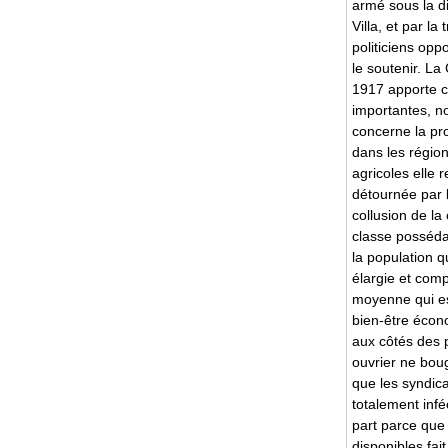
armé sous la d
Villa, et par la
politiciens opp
le soutenir. La
1917 apporte c
importantes, n
concerne la pro
dans les régio
agricoles elle 
détournée par l
collusion de la 
classe possédan
la population q
élargie et com
moyenne qui es
bien-être écon
aux côtés des 
ouvrier ne bou
que les syndic
totalement infé
part parce que 
disponibles fai