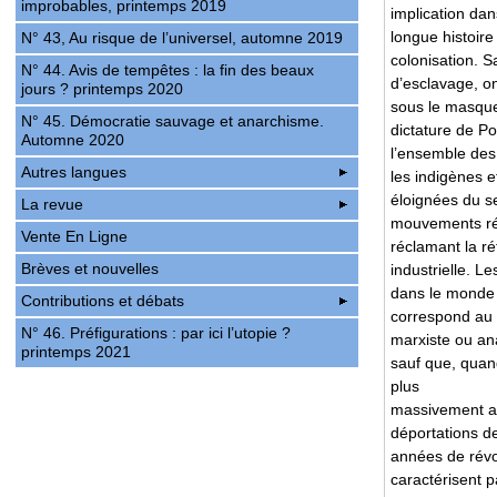
improbables, printemps 2019
implication dan
longue histoire
N° 43, Au risque de l’universel, automne 2019
colonisation. S
N° 44. Avis de tempêtes : la fin des beaux
d’esclavage, on
jours ? printemps 2020
sous le masque
N° 45. Démocratie sauvage et anarchisme.
dictature de Po
Automne 2020
l’ensemble des t
Autres langues
les indigènes e
éloignées du se
La revue
mouvements révo
Vente En Ligne
réclamant la réf
Brèves et nouvelles
industrielle. 
dans le monde 
Contributions et débats
correspond au d
N° 46. Préfigurations : par ici l’utopie ?
marxiste ou ana
printemps 2021
sauf que, quand
plus
massivement a
déportations de
années de révo
caractérisent p