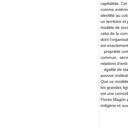
capitaliste. Ce
comme extérieu
identifié au co
un territoire et
modèle de socié
celui de la com
dont l’organisa
est exactement 
: propriété co
commun ; servi
relations d’ent
; égalité de st
pouvoir institu
Que ce modèle
les grandes li
est une coïncid
Flores Magón po
indigène et ouv