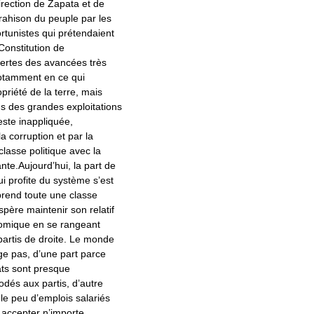
irection de Zapata et de
 trahison du peuple par les
ortunistes qui prétendaient
 Constitution de
ertes des avancées très
otamment en ce qui
priété de la terre, mais
ns des grandes exploitations
reste inappliquée,
a corruption et par la
classe politique avec la
te.Aujourd’hui, la part de
ui profite du système s’est
prend toute une classe
père maintenir son relatif
omique en se rangeant
partis de droite. Le monde
ge pas, d’une part parce
ats sont presque
odés aux partis, d’autre
le peu d’emplois salariés
t accepter n’importe