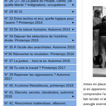
N° 26 -27- 28 La place du Peuple, Libres. De
quelle liberté ? Indignations, occupations
N° 29 30 31
N° 32 Entre techno et éco, quelle logique pour
l’avenir ? Printemps 2014
N° 33 De la nature humaine. Automne 2014
N° 34 Déjouer les séductions de l’extrême
droite. Printemps 2015
N° 35 À l’école des anarchistes. Automne 2015
N°36 Réinventer la révolution. Printemps 2016
N° 37 La justice... hors la loi. Automne 2016
N° 38 Tu vois le travail ? Printemps 2017
N° 39 Repenser les oppressions ? Automne
2017
mises en place 
N° 40, A comme RésistAnces, printemps 2018
si en apparence
N° 41, Discrets, secrets, clandestins, automne
comprendre l’e
2018
fait reculer ni 
N° 42, Rencontres inattendues, alliances
aveugle exercée