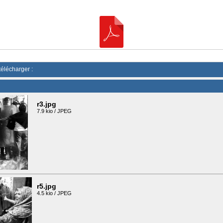
télécharger :
r3.jpg
7.9 kio / JPEG
r5.jpg
4.5 kio / JPEG