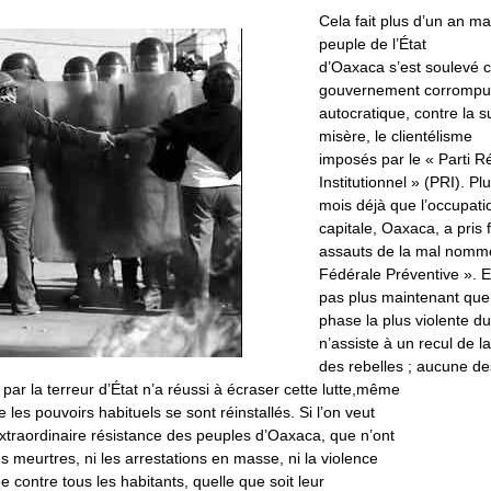
Cela fait plus d’un an ma
peuple de l’État
d’Oaxaca s’est soulevé 
gouvernement corrompu
autocratique, contre la su
misère, le clientélisme
imposés par le « Parti R
Institutionnel » (PRI). Pl
mois déjà que l’occupati
capitale, Oaxaca, a pris 
assauts de la mal nommé
Fédérale Préventive ». E
pas plus maintenant que
phase la plus violente du 
n’assiste à un recul de l
des rebelles ; aucune de
par la terreur d’État n’a réussi à écraser cette lutte,même
 les pouvoirs habituels se sont réinstallés. Si l’on veut
xtraordinaire résistance des peuples d’Oaxaca, que n’ont
les meurtres, ni les arrestations en masse, ni la violence
 contre tous les habitants, quelle que soit leur