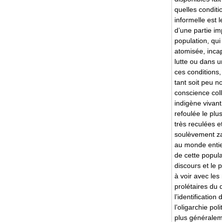
quelles conditi
informelle est
d’une partie im
population, qui
atomisée, inca
lutte ou dans 
ces conditions,
tant soit peu 
conscience coll
indigène viva
refoulée le pl
très reculées e
soulèvement za
au monde entier
de cette popula
discours et le 
à voir avec le
prolétaires du d
l’identification
l’oligarchie pol
plus généraleme