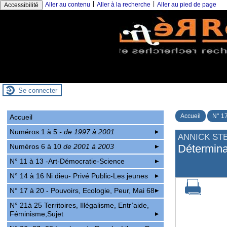
|
|
Aller au contenu
Aller à la recherche
Aller au pied de page
Accessibilité
Se connecter
Accueil
N° 17
Accueil
Numéros 1 à 5
- de 1997 à 2001
ANNICK ST
Numéros 6 à 10
de 2001 à 2003
Détermina
N° 11 à 13 -Art-Démocratie-Science
N° 14 à 16 Ni dieu- Privé Public-Les jeunes
N° 17 à 20 - Pouvoirs, Ecologie, Peur, Mai 68
N° 21à 25 Territoires, Illégalisme, Entr’aide,
Féminisme,Sujet