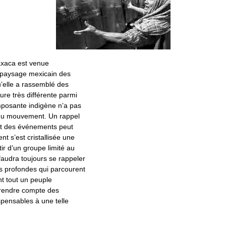
axaca est venue
e paysage mexicain des
u’elle a rassemblé des
re très différente parmi
mposante indigène n’a pas
e du mouvement. Un rappel
t des événements peut
t s’est cristallisée une
tir d’un groupe limité au
 faudra toujours se rappeler
s profondes qui parcourent
t tout un peuple
 rendre compte des
spensables à une telle