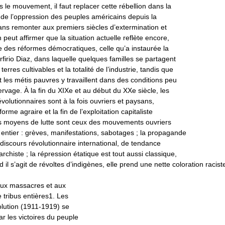
s le mouvement, il faut replacer cette rébellion dans la
 de l’oppression des peuples américains depuis la
ans remonter aux premiers siècles d’extermination et
 peut affirmer que la situation actuelle reflète encore,
 des réformes démocratiques, celle qu’a instaurée la
rfirio Diaz, dans laquelle quelques familles se partagent
erres cultivables et la totalité de l’industrie, tandis que
t les métis pauvres y travaillent dans des conditions peu
rvage. À la fin du XIXe et au début du XXe siècle, les
lutionnaires sont à la fois ouvriers et paysans,
orme agraire et la fin de l’exploitation capitaliste
Les moyens de lutte sont ceux des mouvements ouvriers
entier : grèves, manifestations, sabotages ; la propagande
iscours révolutionnaire international, de tendance
rchiste ; la répression étatique est tout aussi classique,
 il s’agit de révoltes d’indigènes, elle prend une nette coloration racist
ux massacres et aux
 tribus entières1. Les
lution (1911-1919) se
ar les victoires du peuple