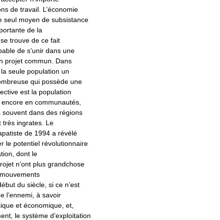
ons de travail. L’économie
 le seul moyen de subsistance
portante de la
 se trouve de ce fait
pable de s’unir dans une
un projet commun. Dans
 la seule population un
nombreuse qui possède une
ective est la population
nt encore en communautés,
us souvent dans des régions
t très ingrates. Le
patiste de 1994 a révélé
 le potentiel révolutionnaire
tion, dont le
projet n’ont plus grandchose
s mouvements
ébut du siècle, si ce n’est
 de l’ennemi, à savoir
itique et économique, et,
nt, le système d’exploitation