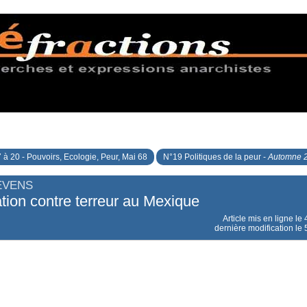
 à 20 - Pouvoirs, Ecologie, Peur, Mai 68
N°19 Politiques de la peur -
Automne 
EVENS
tion contre terreur au Mexique
Article mis en ligne le
dernière modification l