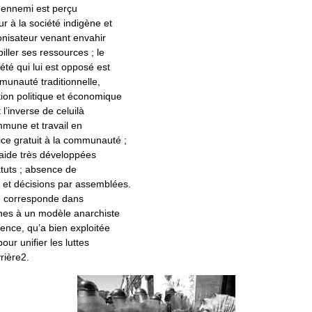
t ennemi est perçu
r à la société indigène et
lonisateur venant envahir
 piller ses ressources ; le
té qui lui est opposé est
munauté traditionnelle,
tion politique et économique
l’inverse de celuilà
mmune et travail en
ce gratuit à la communauté ;
raide très développées
atuts ; absence de
é et décisions par assemblées.
 corresponde dans
gnes à un modèle anarchiste
ence, qu’a bien exploitée
ur unifier les luttes
rière2.