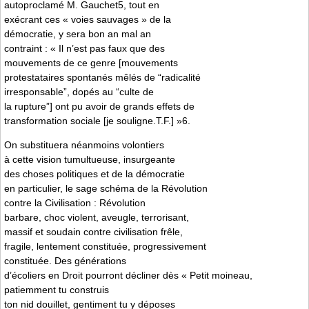
autoproclamé M. Gauchet5, tout en
exécrant ces « voies sauvages » de la
démocratie, y sera bon an mal an
contraint : « Il n’est pas faux que des
mouvements de ce genre [mouvements
protestataires spontanés mêlés de “radicalité
irresponsable”, dopés au “culte de
la rupture”] ont pu avoir de grands effets de
transformation sociale [je souligne.T.F.] »6.
On substituera néanmoins volontiers
à cette vision tumultueuse, insurgeante
des choses politiques et de la démocratie
en particulier, le sage schéma de la Révolution
contre la Civilisation : Révolution
barbare, choc violent, aveugle, terrorisant,
massif et soudain contre civilisation frêle,
fragile, lentement constituée, progressivement
constituée. Des générations
d’écoliers en Droit pourront décliner dès « Petit moineau,
patiemment tu construis
ton nid douillet, gentiment tu y déposes