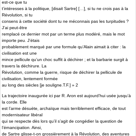
est-ce que tu
t’intéresses à la politique, [disait Sartre] […], si tu ne crois pas à la
Révolution, si tu
consens à cette société dont tu ne méconnais pas les turpitudes ?
J’ai peut-être
remplacé ce dernier mot par un terme plus modéré, mais le mot
importe peu. J’étais
probablement marqué par une formule qu’Alain aimait à citer : la
civilisation est une
mince pellicule qu’un choc suffit à déchirer ; et la barbarie surgit à
travers la déchirure. La
Révolution, comme la guerre, risque de déchirer la pellicule de
civilisation, lentement formée
au long des siècles [je souligne.T.F.] » 2
La trajectoire inaugurée ici par R. Aron est aujourd’hui usée jusqu’à
la corde. Elle
est l’arme désuète, archaïque mais terriblement efficace, de tout
modernisateur libéral
qui se respecte dès lors qu’il s’agit de congédier la question de
l’émancipation. Ainsi,
de Sartre glisse-t-on grossièrement à la Révolution, des aventures