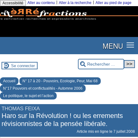
|
|
Aller au contenu
Aller à la recherche
Aller au pied de page
Accessibilité
MENU
Se connecter
Accueil
N° 17 à 20 - Pouvoirs, Ecologie, Peur, Mai 68
N°17 Pouvoirs et conflictualités - Automne 2006
Le politique, le sujet et l’action
THOMAS FEIXA
Haro sur la Révolution ! ou les errements
révisionnistes de la pensée libérale.
Article mis en ligne le
7 juillet 2008