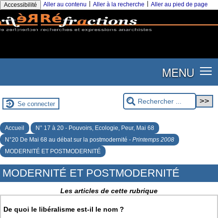
|
|
Aller au contenu
Aller à la recherche
Aller au pied de page
Accessibilité
MENU
Se connecter
Accueil
N° 17 à 20 - Pouvoirs, Ecologie, Peur, Mai 68
N°20 De Mai 68 au débat sur la postmodernité -
Printemps 2008
MODERNITÉ ET POSTMODERNITÉ
MODERNITÉ ET POSTMODERNITÉ
Les articles de cette rubrique
De quoi le libéralisme est-il le nom ?