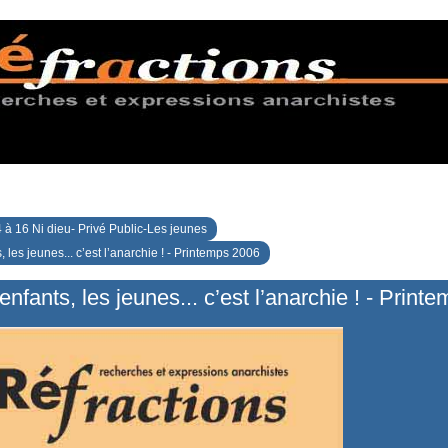
 à 16 Ni dieu- Privé Public-Les jeunes
 les jeunes... c’est l’anarchie ! - Printemps 2006
nfants, les jeunes... c’est l’anarchie ! - Print