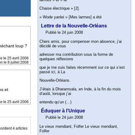
Chaise électrique » [2].
« Wode yanlei » [Mes larmes] a été
Lettre de la Nouvelle-Orléans
Publié le 24 juin 2008
Chers amis, pour compenser mon absence, j’ai
méchant loup ?
décidé de vous
adresser ma contribution sous la forme de
ne le
25 avril 2006
quelques réflexions
n le 8 juillet 2008
que je me suis faites récemment sur ce qui s’est
passé ici, à La
Nouvelle-Orléans.
J’étais à Dharamsala, en Inde, à la fin du mois
ns et
d’août, lorsque j’ai
entendu qu’un (…)
ne le
25 avril 2006
Éduquer à l’Unique
Publié le 24 juin 2008
Le vieux mendiant, Folfer Le vieux mendiant,
ontient 4 articles
Folfer