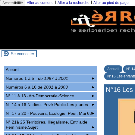
|
|
Aller au contenu
Aller à la recherche
Aller au pied de page
Accessibilité
Se connecter
Accueil
N° 14
Accueil
N°16 Les enfants,
Numéros 1 à 5
- de 1997 à 2001
Numéros 6 à 10
de 2001 à 2003
N°16 Les e
N° 11 à 13 -Art-Démocratie-Science
N° 14 à 16 Ni dieu- Privé Public-Les jeunes
N° 17 à 20 - Pouvoirs, Ecologie, Peur, Mai 68
N° 21à 25 Territoires, Illégalisme, Entr’aide,
Féminisme,Sujet