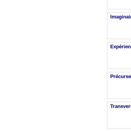
Imaginai
Expérien
Précurse
Transver