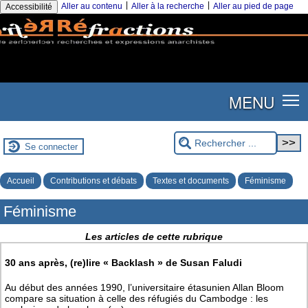
|
|
Aller au contenu
Aller à la recherche
Aller au pied de page
Accessibilité
MENU
Se connecter
Accueil
Contributions et débats
Textes et documents
Féminisme
Féminisme
Les articles de cette rubrique
30 ans après, (re)lire « Backlash » de Susan Faludi
Au début des années 1990, l’universitaire étasunien Allan Bloom
compare sa situation à celle des réfugiés du Cambodge : les