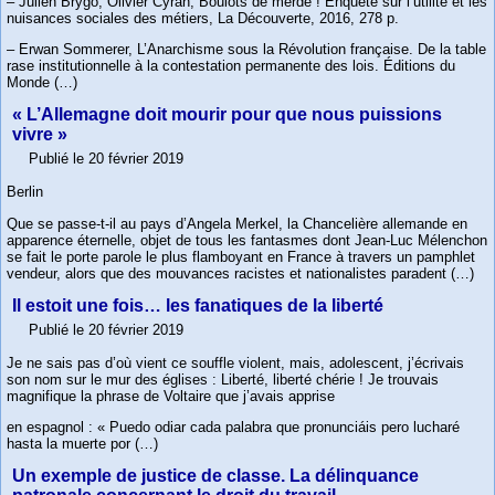
– Julien Brygo, Olivier Cyran, Boulots de merde ! Enquête sur l’utilité et les
nuisances sociales des métiers, La Découverte, 2016, 278 p.
– Erwan Sommerer, L’Anarchisme sous la Révolution française. De la table
rase institutionnelle à la contestation permanente des lois. Éditions du
Monde (…)
« L’Allemagne doit mourir pour que nous puissions
vivre »
Publié le 20 février 2019
Berlin
Que se passe-t-il au pays d’Angela Merkel, la Chancelière allemande en
apparence éternelle, objet de tous les fantasmes dont Jean-Luc Mélenchon
se fait le porte parole le plus flamboyant en France à travers un pamphlet
vendeur, alors que des mouvances racistes et nationalistes paradent (…)
Il estoit une fois… les fanatiques de la liberté
Publié le 20 février 2019
Je ne sais pas d’où vient ce souffle violent, mais, adolescent, j’écrivais
son nom sur le mur des églises : Liberté, liberté chérie ! Je trouvais
magnifique la phrase de Voltaire que j’avais apprise
en espagnol : « Puedo odiar cada palabra que pronunciáis pero lucharé
hasta la muerte por (…)
Un exemple de justice de classe. La délinquance