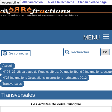
|
|
Aller au contenu
Aller à la recherche
Aller au pied de page
Accessibilité
MENU
Se connecter
Accueil
N° 26 -27- 28 La place du Peuple, Libres. De quelle liberté ? Indignations, occup
N°28 Indignations Occupations Insurrections - printemps 2012
Transversales
Transversales
Les articles de cette rubrique