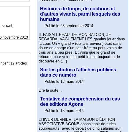
Histoires de loups, de cochons et
d’autres vivants, parmi lesquels des
humains
e sait,
Publié le 28 septembre 2014
IL FAISAIT BEAU. DE MON BALCON, JE
6 novembre 2013
REGARDAI VAGUEMENT LES gamins jouer dans
la cour. Un « grand » (dix ans environ) était sans
doute en charge d’un petit frère ou petit voisin de
trois ans à peu près. Et voilà que le grand se
retourne pour voir si le petit le suit toujours et le
découvre en (…)
ntient 12 articles
Sur les photos d’affiches publiées
dans ce numéro
Publié le 13 mars 2014
Lire la suite...
Tentative de compréhension du cas
des éditions Agone
Publié le 13 mars 2014
L’HIVER DERNIER, LA MAISON D’ÉDITION
ASSOCIATIVE AGONE connaissait de rudes
soubresauts, avec le départ de cinq salariés sur