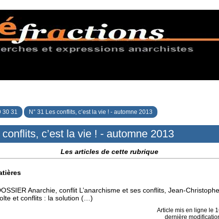
9 30 31
N° 31 Les conflits, c’est la vie ! - automne 2013
conflits, c’est la vie ! - automne 2013
Les articles de cette rubrique
atières
SSIER Anarchie, conflit L’anarchisme et ses conflits, Jean-Christoph
lte et conflits : la solution (…)
Article mis en ligne le
1
dernière modificati