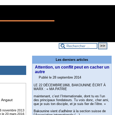
Les derniers articles
Attention, un conflit peut en cacher un
autre
Publié le 28 septembre 2014
LE 22 DÉCEMBRE1868, BAKOUNINE ÉCRIT À
MARX : « MA PATRIE
maintenant, c’est l’Internationale, dont tu es l’un
e Angaut
des principaux fondateurs. Tu vois donc, cher ami,
que je suis ton disciple, et je suis fier de l’être. »
6 novembre 2013
Bakounine vient d’adhérer à la section suisse de
on le 20 mars 2016
l’Association internationale (…)