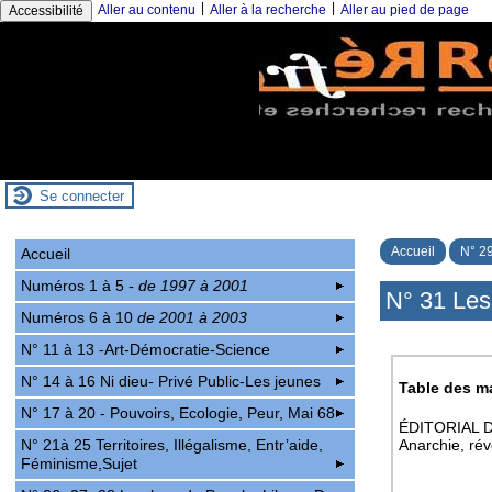
|
|
Aller au contenu
Aller à la recherche
Aller au pied de page
Accessibilité
Se connecter
Accueil
N° 2
Accueil
Numéros 1 à 5
- de 1997 à 2001
N° 31 Les 
Numéros 6 à 10
de 2001 à 2003
N° 11 à 13 -Art-Démocratie-Science
N° 14 à 16 Ni dieu- Privé Public-Les jeunes
Table des m
N° 17 à 20 - Pouvoirs, Ecologie, Peur, Mai 68
ÉDITORIAL DO
N° 21à 25 Territoires, Illégalisme, Entr’aide,
Anarchie, révo
Féminisme,Sujet