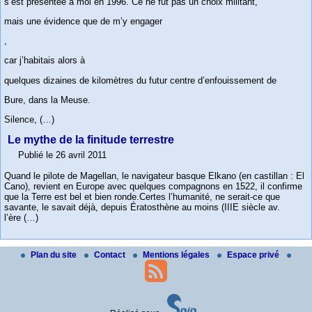
s’est présentée à moi en 1996. Ce ne fut pas un choix militant,
mais une évidence que de m’y engager
,
car j’habitais alors à
quelques dizaines de kilomètres du futur centre d’enfouissement de
Bure, dans la Meuse.
Silence, (…)
Le mythe de la finitude terrestre
Publié le 26 avril 2011
Quand le pilote de Magellan, le navigateur basque Elkano (en castillan : El
Cano), revient en Europe avec quelques compagnons en 1522, il confirme
que la Terre est bel et bien ronde.Certes l’humanité, ne serait-ce que
savante, le savait déjà, depuis Ératosthène au moins (IIIE siècle av.
l’ère (…)
Plan du site
Contact
Mentions légales
Espace privé