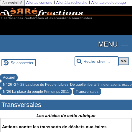
|
|
Aller au contenu
Aller à la recherche
Aller au pied de page
Accessibilité
MENU
Se connecter
Accueil
N° 26 -27- 28 La place du Peuple, Libres. De quelle liberté ? Indignations, occup
N°26 La place du peuple Printemps 2011
Transversales
Transversales
Les articles de cette rubrique
Actions contre les transports de déchets nucléaires