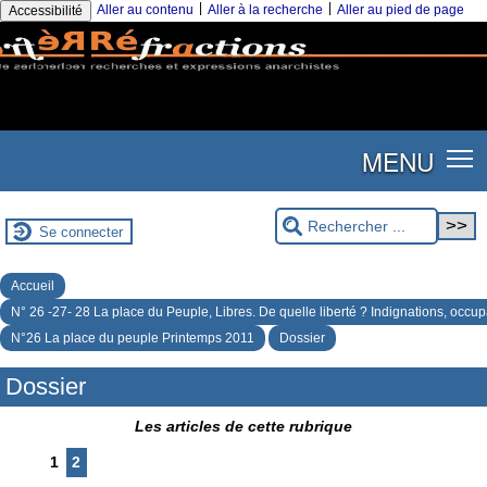
|
|
Aller au contenu
Aller à la recherche
Aller au pied de page
Accessibilité
MENU
Se connecter
Accueil
N° 26 -27- 28 La place du Peuple, Libres. De quelle liberté ? Indignations, occup
N°26 La place du peuple Printemps 2011
Dossier
Dossier
Les articles de cette rubrique
1
2