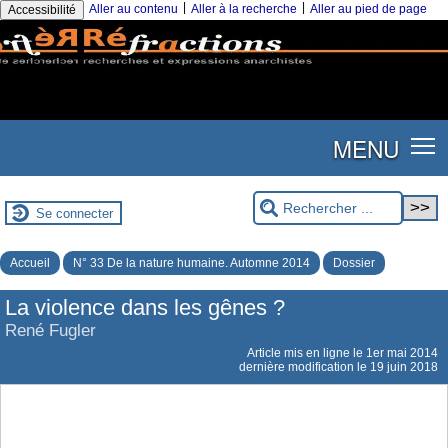
|
|
Aller au contenu
Aller à la recherche
Aller au pied de page
Accessibilité
MENU
Se connecter
Accueil
N° 33 De la nature humaine. Automne 2014
Dossier
La violence dans les gênes ?
René Fugler
Article mis en ligne le
1er mai 2014
dernière modification le 19 juin 2018