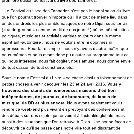
première édition du festival du livre des Tanneries.
" Le Festival du Livre des Tanneries n’est pas le banal salon du livre
que l’on pourrait trouver n’importe où ! Il a tout de même lieu dans
un des endroits les plus emblématiques de notre Dijon sous-terrain
(« underground » comme on dit de nos jours ! ) où se mêlent luttes
politiques, musiques et activités variées toujours dans le même
esprit anti-autoritaire : nous ne voulons être ni opprimés ni
oppresseurs. Pour faire simple : nous n’y avons d’autre maître que
nous-mêmes et nous avons donc pu ajouter au programme tout ce
qui nous intéresse, nous fait cogiter, nous amuse, nous donne envie
de tout casser, de tout construire, etc.
Sous le nom « Festival du Livre » se cache ainsi un foisonnement de
petites choses à venir découvrir les 23 et 24 avril 2016.
Vous y
trouverez des stands de nombreuses maisons d’édition
indépendantes, de journaux, de brochures, de labels de
musique, de BD et plus encore.
Nous avons également voulu
rendre ce week-end plus vivant en prévoyant des conférences et
des débats sur des sujets qui renvoient à l’actualité globale, mais
aussi à des situations que l’on retrouve à Dijon. Une bonne façon de
découvrir ce qu’il se passe dans notre ville tout en discutant de