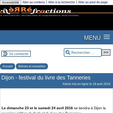
|
|
Aller au contenu
Aller à la recherche
Aller au pied de page
Accessibilité
MENU
Se connecter
Accueil
Brèves et nouvelles
Dijon - festival du livre des Tanneries
Article mis en ligne le
19 avril 2016
Le dimanche 23 et le samedi 24 avril 2016
se tiendra à Dijon la