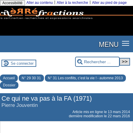
|
|
Aller au contenu
Aller à la recherche
Aller au pied de page
Accessibilité
MENU
Se connecter
Accueil
N° 29 30 31
N° 31 Les conflits, c’est la vie ! - automne 2013
Dossier
Ce qui ne va pas à la FA (1971)
Pierre Jouventin
Article mis en ligne le
13 mars 2014
dernière modification le 22 mars 2016