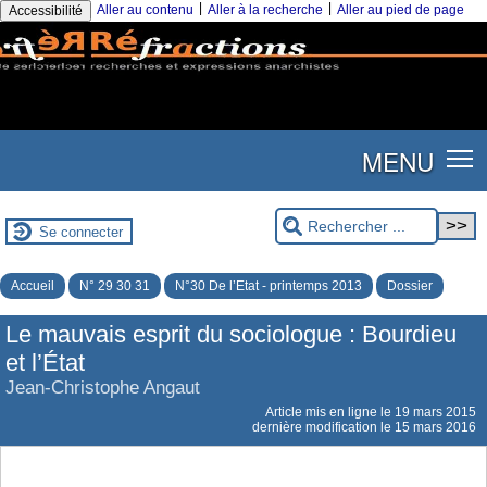
|
|
Aller au contenu
Aller à la recherche
Aller au pied de page
Accessibilité
MENU
Se connecter
Accueil
N° 29 30 31
N°30 De l’Etat - printemps 2013
Dossier
Le mauvais esprit du sociologue : Bourdieu
et l’État
Jean-Christophe Angaut
Article mis en ligne le
19 mars 2015
dernière modification le 15 mars 2016