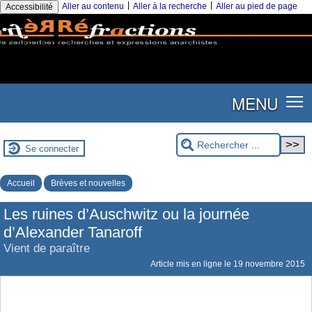
|
|
Aller au contenu
Aller à la recherche
Aller au pied de page
Accessibilité
MENU
Se connecter
Accueil
Brèves et nouvelles
Les ruines d’Auschwitz ou la journée
d’Alexander Tanaroff
Vient de paraître
Article mis en ligne le
19 novembre 2015