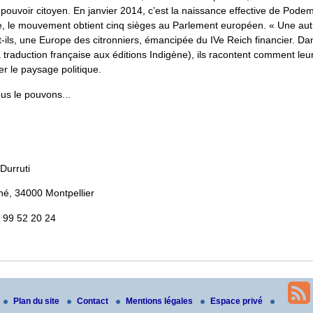
e pouvoir citoyen. En janvier 2014, c’est la naissance effective de Pod
 le mouvement obtient cinq sièges au Parlement européen. « Une aut
t-ils, une Europe des citronniers, émancipée du IVe Reich financier. Dan
 traduction française aux éditions Indigène), ils racontent comment le
r le paysage politique.
ous le pouvons...
Durruti
né, 34000 Montpellier
 99 52 20 24
Plan du site
Contact
Mentions légales
Espace privé