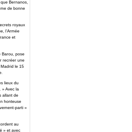
is que Bernanos,
homme de bonne
secrets royaux
ue, l’Armée
France et
re Barou, pose
ur recréer une
 Madrid le 15
e.
s lieux du
 » Avec la
s allant de
ion honteuse
uvement-parti »
ccordent au
é » et avec