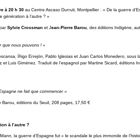
re à 20 h 30
au Centre Ascaso Durruti, Montpellier : « De la guerre d’
 génération à l’autre ? »
 par
Sylvie Crossman
et J
ean-Pierre Barou
, des éditions Indigène, au
r que nous pouvons ! »
scansa, Íñigo Errejón, Pablo Iglesias et Juan Carlos Monedero, sous la
et Luis Giménez. Traduit de l’espagnol par Martine Sicard, éditions I
’Espagne ne fait que commencer »
 Barou, éditions du Seuil, 208 pages, 17,50 €
on à l’autre ?
ann, la guerre d’Espagne fut « le scandale le plus immonde de l’histo