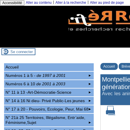
|
|
Aller au contenu
Aller à la recherche
Aller au pied de page
Accessibilité
Se connecter
Accueil
Brève
Accueil
Numéros 1 à 5
- de 1997 à 2001
Montpelli
Numéros 6 à 10
de 2001 à 2003
génération
N° 11 à 13 -Art-Démocratie-Science
Avec les ani
N° 14 à 16 Ni dieu- Privé Public-Les jeunes
N° 17 à 20 - Pouvoirs, Ecologie, Peur, Mai 68
N° 21à 25 Territoires, Illégalisme, Entr’aide,
Féminisme,Sujet