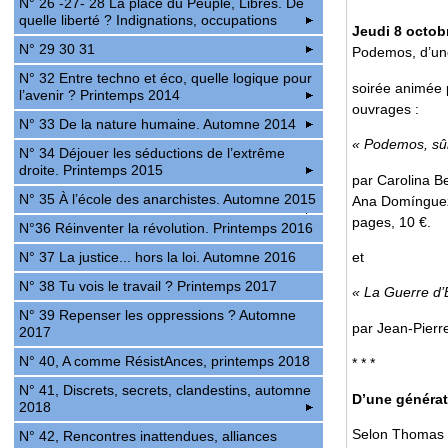
N° 26 -27- 28 La place du Peuple, Libres. De
quelle liberté ? Indignations, occupations
Jeudi 8 octob
N° 29 30 31
Podemos, d’une
N° 32 Entre techno et éco, quelle logique pour
soirée animée
l’avenir ? Printemps 2014
ouvrages :
N° 33 De la nature humaine. Automne 2014
« Podemos, sû
N° 34 Déjouer les séductions de l’extrême
droite. Printemps 2015
par Carolina Be
N° 35 À l’école des anarchistes. Automne 2015
Ana Domínguez 
pages, 10 €.
N°36 Réinventer la révolution. Printemps 2016
et
N° 37 La justice... hors la loi. Automne 2016
N° 38 Tu vois le travail ? Printemps 2017
« La Guerre d
N° 39 Repenser les oppressions ? Automne
par Jean-Pierre
2017
N° 40, A comme RésistAnces, printemps 2018
* * *
N° 41, Discrets, secrets, clandestins, automne
D’une générati
2018
Selon Thomas M
N° 42, Rencontres inattendues, alliances