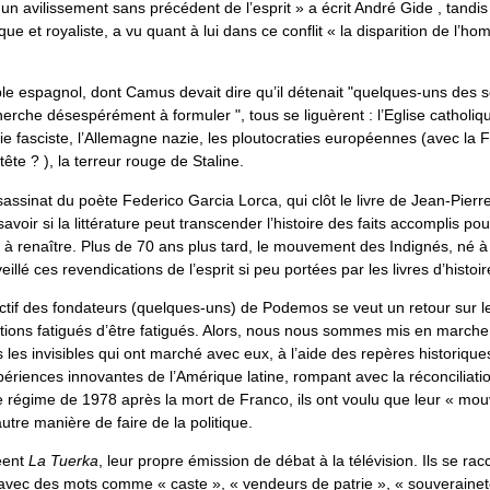
 un avilissement sans précédent de l’esprit » a écrit André Gide , tand
ique et royaliste, a vu quant à lui dans ce conflit « la disparition de l’
le espagnol, dont Camus devait dire qu’il détenait "quelques-uns des 
erche désespérément à formuler ", tous se liguèrent : l’Eglise catholiq
talie fasciste, l’Allemagne nazie, les ploutocraties européennes (avec la 
tête ? ), la terreur rouge de Staline.
ssassinat du poète Federico Garcia Lorca, qui clôt le livre de Jean-Pier
savoir si la littérature peut transcender l’histoire des faits accomplis po
 à renaître. Plus de 70 ans plus tard, le mouvement des Indignés, né à
illé ces revendications de l’esprit si peu portées par les livres d’histoir
ctif des fondateurs (quelques-uns) de Podemos se veut un retour sur le
tions fatigués d’être fatigués. Alors, nous nous sommes mis en marche.
 les invisibles qui ont marché avec eux, à l’aide des repères historique
ériences innovantes de l’Amérique latine, rompant avec la réconciliat
le régime de 1978 après la mort de Franco, ils ont voulu que leur « mo
tre manière de faire de la politique.
réent
La Tuerka
, leur propre émission de débat à la télévision. Ils se ra
ec des mots comme « caste », « vendeurs de patrie », « souverainet