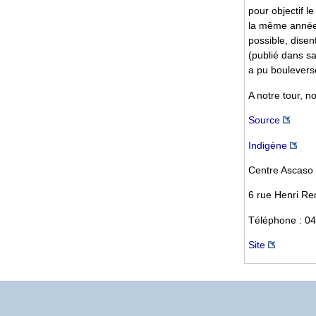
pour objectif l
la même année,
possible, disen
(publié dans sa
a pu bouleverse
A notre tour, n
Source
Indigène
Centre Ascaso 
6 rue Henri Re
Téléphone : 04
Site