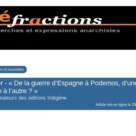
s et nouvelles
er - « De la guerre d’Espagne à Podemos, d’un
 à l’autre ? »
mateurs des éditions Indigène
Article mis en ligne le
29