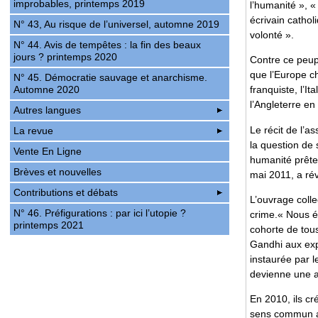
improbables, printemps 2019
l’humanité », «
écrivain cathol
N° 43, Au risque de l’universel, automne 2019
volonté ».
N° 44. Avis de tempêtes : la fin des beaux
jours ? printemps 2020
Contre ce peup
que l’Europe ch
N° 45. Démocratie sauvage et anarchisme.
Automne 2020
franquiste, l’I
l’Angleterre en 
Autres langues
Le récit de l’a
La revue
la question de 
Vente En Ligne
humanité prête
Brèves et nouvelles
mai 2011, a réve
Contributions et débats
L’ouvrage colle
N° 46. Préfigurations : par ici l’utopie ?
crime.« Nous é
printemps 2021
cohorte de tous
Gandhi aux exp
instaurée par 
devienne une au
En 2010, ils c
sens commun av