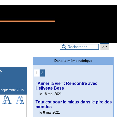
Dans la même rubrique
e
1
2
"Aimer la vie" : Rencontre avec
Hellyette Bess
 septembre 2015
le 18 mai 2021
Tout est pour le mieux dans le pire des
mondes
le 8 mai 2021