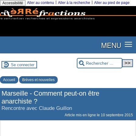
|
|
Aller au contenu
Aller à la recherche
Aller au pied de page
Accessibilité
MENU
Se connecter
Accueil
Brèves et nouvelles
Marseille - Comment peut-on être
anarchiste ?
Rencontre avec Claude Guillon
Article mis en ligne le
10 septembre 2015