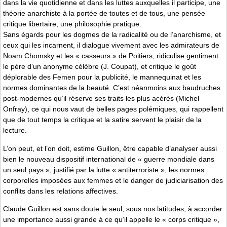
dans la vie quotidienne et dans les luttes auxquelles il participe, une
théorie anarchiste à la portée de toutes et de tous, une pensée
critique libertaire, une philosophie pratique.
Sans égards pour les dogmes de la radicalité ou de l’anarchisme, et
ceux qui les incarnent, il dialogue vivement avec les admirateurs de
Noam Chomsky et les « casseurs » de Poitiers, ridiculise gentiment
le père d’un anonyme célèbre (J. Coupat), et critique le goût
déplorable des Femen pour la publicité, le mannequinat et les
normes dominantes de la beauté. C’est néanmoins aux baudruches
post-modernes qu’il réserve ses traits les plus acérés (Michel
Onfray), ce qui nous vaut de belles pages polémiques, qui rappellent
que de tout temps la critique et la satire servent le plaisir de la
lecture.
L’on peut, et l’on doit, estime Guillon, être capable d’analyser aussi
bien le nouveau dispositif international de « guerre mondiale dans
un seul pays », justifié par la lutte « antiterroriste », les normes
corporelles imposées aux femmes et le danger de judiciarisation des
conflits dans les relations affectives.
Claude Guillon est sans doute le seul, sous nos latitudes, à accorder
une importance aussi grande à ce qu’il appelle le « corps critique »,