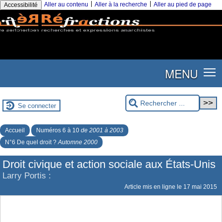
|
|
Aller au contenu
Aller à la recherche
Aller au pied de page
Accessibilité
MENU
Se connecter
Accueil
Numéros 6 à 10
de 2001 à 2003
N°6 De quel droit ?
Automne 2000
Droit civique et action sociale aux États-Unis
Larry Portis :
Article mis en ligne le
17 mai 2015