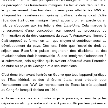
Les IWW furent la cible principale de ce changement de politique et
de perception des travailleurs immigrés. En fait, et cela depuis 1912,
le gouvernement cherchait des moyens pour affaiblir les IWW en
attaquant les travailleurs immigrés sympathisants du syndicat. L’idée
répandue était qu’un immigré n’avait aucun droit, en parole ou en
fait, de s’opposer aux institutions des États-Unis. Cela marque le
renversement d’une conception par rapport au processus de
l’immigration et du développement du pays 7. Auparavant, l’immigré
était supposé se former en tant que citoyen et contribuer aussi au
développement du pays. Dès lors, l’idée que l’octroi du droit de
séjour aux États-Unis puisse engendrer des dissidents et des
révolutionnaires était inconcevable. Si des immigrés s’adonnaient à
la subversion, cela signifiait qu’ils avaient débarqué avec l’intention
de nuire au pays de Cocagne et à ses institutions.
C’est donc bien avant l’entrée en Guerre que tout l’appareil juridique
de l’État fédéral, et des différents états, s’est préparé pour
l’écrasement des IWW. Un représentant du Texas fut très applaudi
au Congrès lorsqu’il déclara en 1914 :
« J’exécuterais ces anarchistes si je le pouvais, et ensuite je les
déporterais afin que notre sol ne soit pas souillé par leur présence,