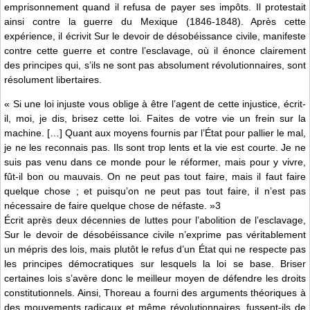
emprisonnement quand il refusa de payer ses impôts. Il protestait
ainsi contre la guerre du Mexique (1846-1848). Après cette
expérience, il écrivit Sur le devoir de désobéissance civile, manifeste
contre cette guerre et contre l’esclavage, où il énonce clairement
des principes qui, s’ils ne sont pas absolument révolutionnaires, sont
résolument libertaires.
« Si une loi injuste vous oblige à être l’agent de cette injustice, écrit-
il, moi, je dis, brisez cette loi. Faites de votre vie un frein sur la
machine. […] Quant aux moyens fournis par l’État pour pallier le mal,
je ne les reconnais pas. Ils sont trop lents et la vie est courte. Je ne
suis pas venu dans ce monde pour le réformer, mais pour y vivre,
fût-il bon ou mauvais. On ne peut pas tout faire, mais il faut faire
quelque chose ; et puisqu’on ne peut pas tout faire, il n’est pas
nécessaire de faire quelque chose de néfaste. »3
Écrit après deux décennies de luttes pour l’abolition de l’esclavage,
Sur le devoir de désobéissance civile n’exprime pas véritablement
un mépris des lois, mais plutôt le refus d’un État qui ne respecte pas
les principes démocratiques sur lesquels la loi se base. Briser
certaines lois s’avère donc le meilleur moyen de défendre les droits
constitutionnels. Ainsi, Thoreau a fourni des arguments théoriques à
des mouvements radicaux et même révolutionnaires, fussent-ils de