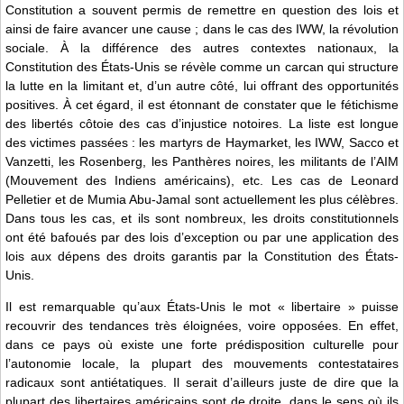
Constitution a souvent permis de remettre en question des lois et
ainsi de faire avancer une cause ; dans le cas des IWW, la révolution
sociale. À la différence des autres contextes nationaux, la
Constitution des États-Unis se révèle comme un carcan qui structure
la lutte en la limitant et, d’un autre côté, lui offrant des opportunités
positives. À cet égard, il est étonnant de constater que le fétichisme
des libertés côtoie des cas d’injustice notoires. La liste est longue
des victimes passées : les martyrs de Haymarket, les IWW, Sacco et
Vanzetti, les Rosenberg, les Panthères noires, les militants de l’AIM
(Mouvement des Indiens américains), etc. Les cas de Leonard
Pelletier et de Mumia Abu-Jamal sont actuellement les plus célèbres.
Dans tous les cas, et ils sont nombreux, les droits constitutionnels
ont été bafoués par des lois d’exception ou par une application des
lois aux dépens des droits garantis par la Constitution des États-
Unis.
Il est remarquable qu’aux États-Unis le mot « libertaire » puisse
recouvrir des tendances très éloignées, voire opposées. En effet,
dans ce pays où existe une forte prédisposition culturelle pour
l’autonomie locale, la plupart des mouvements contestataires
radicaux sont antiétatiques. Il serait d’ailleurs juste de dire que la
plupart des libertaires américains sont de droite, dans le sens où ils