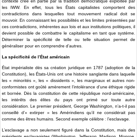
contexte créé en partie par la tradition démocratique exploitée par
les IWW. En effet, tous les États capitalistes comportent des
contradictions dans lesquelles tout mouvement radical doit se
mouvoir. En connaissant les possibilités et les limites présentées par
ces contradictions, inhérentes aux lois et aux institutions politiques, il
devient possible de combattre le capitalisme en tant que système.
Déterminer la spécificité de telle ou telle situation permet de
généraliser pour en comprendre d’autres.
La spécificité de l’État américain
État impérialiste dès sa création juridique en 1787 (adoption de la
Constitution), les États-Unis ont une histoire sanglante dans laquelle
les « minorités », les « dissidents », les marginaux et autres non-
conformistes ont goûté amèrement l’intolérance d’une éthique rigide
et bornée. Dès la constitution de cette république nord-américaine,
les intérêts des élites du pays ont primé sur toute autre
considération. Le premier président, George Washington, n’a-t-il pas
conseillé d’« extirper » les Amérindiens qu’il ne considérait pas
comme des êtres humains. Second exemple célèbre : l’esclavage.
L’esclavage a non seulement figuré dans la Constitution, mais des
présidents esclavagistes (Washington, Jefferson, Madison, Monroe,