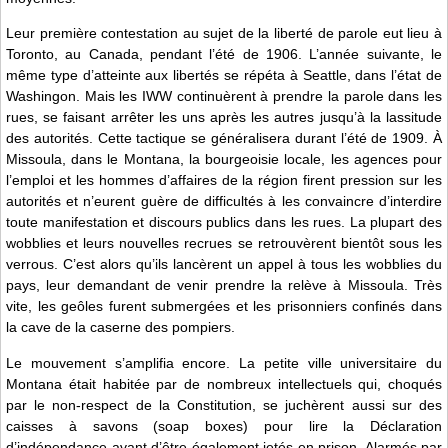
Leur première contestation au sujet de la liberté de parole eut lieu à
Toronto, au Canada, pendant l’été de 1906. L’année suivante, le
même type d’atteinte aux libertés se répéta à Seattle, dans l’état de
Washingon. Mais les IWW continuèrent à prendre la parole dans les
rues, se faisant arrêter les uns après les autres jusqu’à la lassitude
des autorités. Cette tactique se généralisera durant l’été de 1909. À
Missoula, dans le Montana, la bourgeoisie locale, les agences pour
l’emploi et les hommes d’affaires de la région firent pression sur les
autorités et n’eurent guère de difficultés à les convaincre d’interdire
toute manifestation et discours publics dans les rues. La plupart des
wobblies et leurs nouvelles recrues se retrouvèrent bientôt sous les
verrous. C’est alors qu’ils lancèrent un appel à tous les wobblies du
pays, leur demandant de venir prendre la relève à Missoula. Très
vite, les geôles furent submergées et les prisonniers confinés dans
la cave de la caserne des pompiers.
Le mouvement s’amplifia encore. La petite ville universitaire du
Montana était habitée par de nombreux intellectuels qui, choqués
par le non-respect de la Constitution, se juchèrent aussi sur des
caisses à savons (soap boxes) pour lire la Déclaration
d’indépendance avant d’être également jetés en prison. Alarmés par