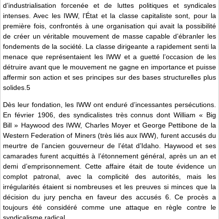
d’industrialisation forcenée et de luttes politiques et syndicales
intenses. Avec les IWW, l’État et la classe capitaliste sont, pour la
première fois, confrontés à une organisation qui avait la possibilité
de créer un véritable mouvement de masse capable d’ébranler les
fondements de la société. La classe dirigeante a rapidement senti la
menace que représentaient les IWW et a guetté l’occasion de les
détruire avant que le mouvement ne gagne en importance et puisse
affermir son action et ses principes sur des bases structurelles plus
solides.5
Dès leur fondation, les IWW ont enduré d’incessantes persécutions.
En février 1906, des syndicalistes très connus dont William « Big
Bill » Haywood des IWW, Charles Moyer et George Pettibone de la
Western Federation of Miners (très liés aux IWW), furent accusés du
meurtre de l’ancien gouverneur de l’état d’Idaho. Haywood et ses
camarades furent acquittés à l’étonnement général, après un an et
demi d’emprisonnement. Cette affaire était de toute évidence un
complot patronal, avec la complicité des autorités, mais les
irrégularités étaient si nombreuses et les preuves si minces que la
décision du jury pencha en faveur des accusés 6. Ce procès a
toujours été considéré comme une attaque en règle contre le
syndicalisme radical.