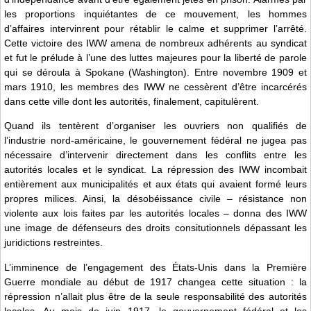
les proportions inquiétantes de ce mouvement, les hommes
d’affaires intervinrent pour rétablir le calme et supprimer l’arrêté.
Cette victoire des IWW amena de nombreux adhérents au syndicat
et fut le prélude à l’une des luttes majeures pour la liberté de parole
qui se déroula à Spokane (Washington). Entre novembre 1909 et
mars 1910, les membres des IWW ne cessèrent d’être incarcérés
dans cette ville dont les autorités, finalement, capitulèrent.
Quand ils tentèrent d’organiser les ouvriers non qualifiés de
l’industrie nord-américaine, le gouvernement fédéral ne jugea pas
nécessaire d’intervenir directement dans les conflits entre les
autorités locales et le syndicat. La répression des IWW incombait
entièrement aux municipalités et aux états qui avaient formé leurs
propres milices. Ainsi, la désobéissance civile – résistance non
violente aux lois faites par les autorités locales – donna des IWW
une image de défenseurs des droits consitutionnels dépassant les
juridictions restreintes.
L’imminence de l’engagement des États-Unis dans la Première
Guerre mondiale au début de 1917 changea cette situation : la
répression n’allait plus être de la seule responsabilité des autorités
locales. Au mois de juin 1917, le gouvernement fédéral et les