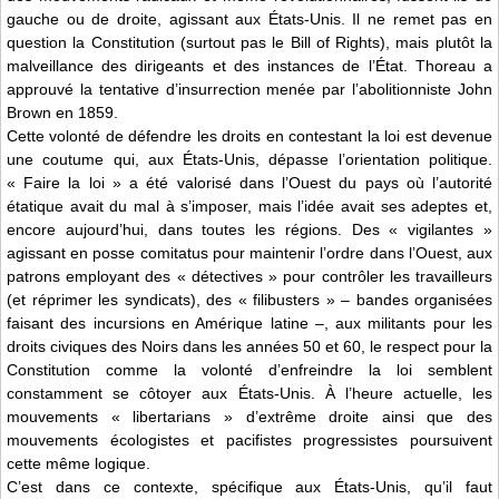
gauche ou de droite, agissant aux États-Unis. Il ne remet pas en
question la Constitution (surtout pas le Bill of Rights), mais plutôt la
malveillance des dirigeants et des instances de l’État. Thoreau a
approuvé la tentative d’insurrection menée par l’abolitionniste John
Brown en 1859.
Cette volonté de défendre les droits en contestant la loi est devenue
une coutume qui, aux États-Unis, dépasse l’orientation politique.
« Faire la loi » a été valorisé dans l’Ouest du pays où l’autorité
étatique avait du mal à s’imposer, mais l’idée avait ses adeptes et,
encore aujourd’hui, dans toutes les régions. Des « vigilantes »
agissant en posse comitatus pour maintenir l’ordre dans l’Ouest, aux
patrons employant des « détectives » pour contrôler les travailleurs
(et réprimer les syndicats), des « filibusters » – bandes organisées
faisant des incursions en Amérique latine –, aux militants pour les
droits civiques des Noirs dans les années 50 et 60, le respect pour la
Constitution comme la volonté d’enfreindre la loi semblent
constamment se côtoyer aux États-Unis. À l’heure actuelle, les
mouvements « libertarians » d’extrême droite ainsi que des
mouvements écologistes et pacifistes progressistes poursuivent
cette même logique.
C’est dans ce contexte, spécifique aux États-Unis, qu’il faut