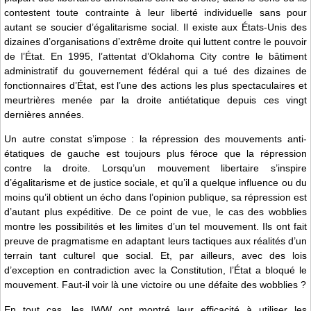
contestent toute contrainte à leur liberté individuelle sans pour
autant se soucier d’égalitarisme social. Il existe aux États-Unis des
dizaines d’organisations d’extrême droite qui luttent contre le pouvoir
de l’État. En 1995, l’attentat d’Oklahoma City contre le bâtiment
administratif du gouvernement fédéral qui a tué des dizaines de
fonctionnaires d’État, est l’une des actions les plus spectaculaires et
meurtrières menée par la droite antiétatique depuis ces vingt
dernières années.
Un autre constat s’impose : la répression des mouvements anti-
étatiques de gauche est toujours plus féroce que la répression
contre la droite. Lorsqu’un mouvement libertaire s’inspire
d’égalitarisme et de justice sociale, et qu’il a quelque influence ou du
moins qu’il obtient un écho dans l’opinion publique, sa répression est
d’autant plus expéditive. De ce point de vue, le cas des wobblies
montre les possibilités et les limites d’un tel mouvement. Ils ont fait
preuve de pragmatisme en adaptant leurs tactiques aux réalités d’un
terrain tant culturel que social. Et, par ailleurs, avec des lois
d’exception en contradiction avec la Constitution, l’État a bloqué le
mouvement. Faut-il voir là une victoire ou une défaite des wobblies ?
En tout cas, les IWW ont montré leur efficacité à utiliser les