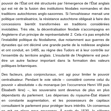
pouvoir de l’État ont été structurés par l’émergence de l’État anglais
qui est né de la fusion des institutions féodales normandes et des
traditions autochtones anglo-saxonnes. Si l’envahisseur menait une
politique centralisatrice, la résistance autochtone obligeait à faire des
concessions bientôt transformées en traditions considérées
inviolables. Très vite, la décentralisation féodale s’accompagna en
Angleterre d’un principe de représentativité 2. Cela n’a pas empêché
l’instabilité politique du féodalisme, due notamment aux guerres de
dynasties qui ont décimé une grande partie de la noblesse anglaise
et ont conduit, en 1485, au règne des Tudors et à leur contrôle sur
l’ensemble du territoire anglais. L’insularité de l’Angleterre est peut-
être un autre facteur important dans la formation des valeurs
politiques britanniques.
Des facteurs, plus conjoncturaux, ont agi pour limiter le pouvoir
centralisateur. Pendant le xvie siècle – considéré comme celui du
pouvoir « absolutiste » du monarque (en l’occurrence Henri VIII puis
Élisabeth Ière) –, les souverains sont devenus de plus en plus
dépendants du parlement. Les dépenses du royaume-État étaient
en constante augmentation, et les possesseurs de capitaux
consultaient le parlement pour protéger leurs intérêts. Un consensus
se mit en place pour gouverner. À partir de 1530, la réforme