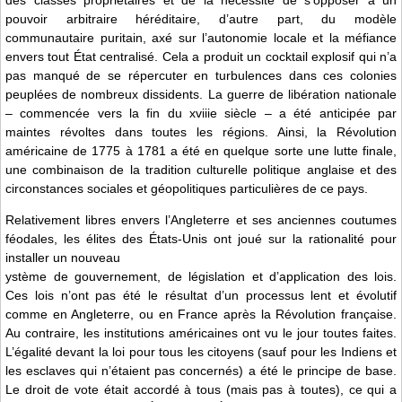
des classes propriétaires et de la nécessité de s’opposer à un
pouvoir arbitraire héréditaire, d’autre part, du modèle
communautaire puritain, axé sur l’autonomie locale et la méfiance
envers tout État centralisé. Cela a produit un cocktail explosif qui n’a
pas manqué de se répercuter en turbulences dans ces colonies
peuplées de nombreux dissidents. La guerre de libération nationale
– commencée vers la fin du xviiie siècle – a été anticipée par
maintes révoltes dans toutes les régions. Ainsi, la Révolution
américaine de 1775 à 1781 a été en quelque sorte une lutte finale,
une combinaison de la tradition culturelle politique anglaise et des
circonstances sociales et géopolitiques particulières de ce pays.
Relativement libres envers l’Angleterre et ses anciennes coutumes
féodales, les élites des États-Unis ont joué sur la rationalité pour
installer un nouveau
ystème de gouvernement, de législation et d’application des lois.
Ces lois n’ont pas été le résultat d’un processus lent et évolutif
comme en Angleterre, ou en France après la Révolution française.
Au contraire, les institutions américaines ont vu le jour toutes faites.
L’égalité devant la loi pour tous les citoyens (sauf pour les Indiens et
les esclaves qui n’étaient pas concernés) a été le principe de base.
Le droit de vote était accordé à tous (mais pas à toutes), ce qui a