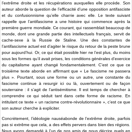
l’extrême droite et les récupérations auxquelles elle procède. Son
auteur aborde la question de l’efficacité d’une opposition antifasciste
et du confusionnisme qu’elle charrie avec elle. Le texte suivant
rappelle que l’antifascisme a une histoire qui commence après la
première guerre mondiale. Ce courant, qui rassemblait beaucoup de
monde, dont une grande partie des intellectuels français, servit de
cache-sexe à la Russie de Staline. Une des constantes de
l’antifascisme actuel est d’agiter le risque du retour de la peste brune
pour aujourd’hui. Or, ce qui était possible hier ne l’est plus, du moins
sous les formes qu’il avait prises, les conditions générales d’exercice
du capitalisme ayant changé fondamentalement. C’est ce que ce
troisième texte aborde en affirmant que « Le fascisme ne passera
plus ». Pourtant, sous une forme ou un autre, une constante du
fascisme continue à resurgir ici ou là, ouvertement ou de façon
souterraine : il s’agit de l’antisémitisme. Il est temps de chercher à
comprendre ce qui séduit tant dans cette forme de racisme. En
intitulant ce texte « un racisme contre-révolutionnaire », c’est ce que
son auteur cherche à expliciter.
Concrètement, l’idéologie nauséabonde de l’extrême droite, parfois
pas si extrême que cela, a des effets pervers dans bien des régions.
Nous avons demandé à l’un de nos amis de nous décrire quels en