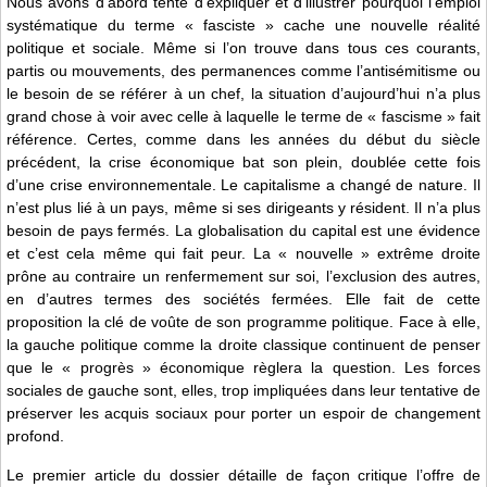
Nous avons d’abord tenté d’expliquer et d’illustrer pourquoi l’emploi
systématique du terme « fasciste » cache une nouvelle réalité
politique et sociale. Même si l’on trouve dans tous ces courants,
partis ou mouvements, des permanences comme l’antisémitisme ou
le besoin de se référer à un chef, la situation d’aujourd’hui n’a plus
grand chose à voir avec celle à laquelle le terme de « fascisme » fait
référence. Certes, comme dans les années du début du siècle
précédent, la crise économique bat son plein, doublée cette fois
d’une crise environnementale. Le capitalisme a changé de nature. Il
n’est plus lié à un pays, même si ses dirigeants y résident. Il n’a plus
besoin de pays fermés. La globalisation du capital est une évidence
et c’est cela même qui fait peur. La « nouvelle » extrême droite
prône au contraire un renfermement sur soi, l’exclusion des autres,
en d’autres termes des sociétés fermées. Elle fait de cette
proposition la clé de voûte de son programme politique. Face à elle,
la gauche politique comme la droite classique continuent de penser
que le « progrès » économique règlera la question. Les forces
sociales de gauche sont, elles, trop impliquées dans leur tentative de
préserver les acquis sociaux pour porter un espoir de changement
profond.
Le premier article du dossier détaille de façon critique l’offre de