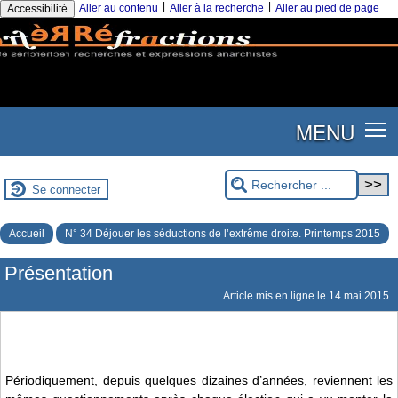
|
|
Aller au contenu
Aller à la recherche
Aller au pied de page
Accessibilité
MENU
Se connecter
Accueil
N° 34 Déjouer les séductions de l’extrême droite. Printemps 2015
Présentation
Article mis en ligne le
14 mai 2015
Périodiquement, depuis quelques dizaines d’années, reviennent les