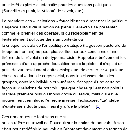
un intérêt explicite et intensifié pour les questions politiques
(Surveiller et punir, la Volonté de savoir, etc.).
La première des « incitations » foucaldiennes à repenser la politique
s’agence autour de la notion de plèbe. Celle-ci va se présenter
comme le premier des opérateurs du redéploiement de
l’entendement politique dans un contexte où
la critique radicale de l’antipolitique étatique (la gestion pastorale du
troupeau humain) ne peut plus s’effectuer aux conditions d’une
théorie de la révolution de type marxiste. Rappelons brièvement les
prémisses d’une approche foucaldienne de la plèbe : il s’agit, d’un
point de vue résolument anti-sociologique, de cerner ce « quelque
chose » qui « dans le corps social, dans les classes, dans les
groupes, dans les individus eux-mêmes, échappe d’une certaine
façon aux relations de pouvoir ; quelque chose qui est non point la
matière première plus ou moins docile ou rétive, mais qui est le
mouvement centrifuge, l’énergie inverse, l’échappée. “La” plèbe
n’existe sans doute pas, mais il y a “de la plèbe” ».
[
1
]
Ces remarques ne font sens que si
on les réfère au travail de Foucault sur la notion de pouvoir ; à son
effort pour redéfinir le pouvoir en l’abordant davantage en termes de