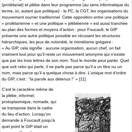
(prolétariat) et plèbe dans leur programme (au sens informatique du
terme, ici, autant que politique) - le PC, la CGT, les organisations du
mouvement ouvrier traditionnel. Cette opposition entre une politique
« prolétarienne » et une politique « plébéienne » est aussi tranchée
au plan des formes et moyens d’action : pour Foucault, le GIP
présente une autre politique possible en récusant les structures
hiérarchiques, les jeux de notoriété, le mimétisme grégaire :
« Au GIP, cela signifie : aucune organisation, aucun chef, on fait
vraiment tout pour qu’il reste un mouvement anonyme qui n’existe
que par les trois lettres de son nom. Tout le monde peut parler. Quel
que soit celui qui parle, il ne parle pas parce qu’il a un titre ou un
nom, mais parce qu’il a quelque chose à dire. L’unique mot d’ordre
du GIP, c’est : “la parole aux détenus !” »
[
11
]
C’est le caractère même de
la plèbe, informel,
protoplasmique, nomade, qui
se transpose dans le cadre
du lieu d’action. Lorsqu’on
demande à Foucault jusqu’à
quel point le GIP était un