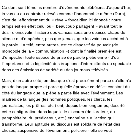
Ce dont sont témoins nombre d’événements plébéiens d’aujourd’hui,
in-vus ou au contraire relevés comme l’innommable même (Durn),
c’est de l’effondrement du « rêve » foucaldien ici énoncé : notre
temps est en effet celui où « beaucoup partagent » avant tout le
désir d’ensevelir l’histoire des vaincus sous une épaisse chape de
silence et d’empêcher, plus que jamais, que les vaincus accèdent à
la parole. La télé, entre autres, est ce dispositif de pouvoir (de
monopole de la « communication ») dont la finalité première est
d’empêcher toute espèce de prise de parole plébéienne - d’où
l’importance et la légitimité des irruptions d’intermittents du spectacle
dans des émissions de variété ou des journaux télévisés.
Mais, d’un autre côté, on dira que c’est précisément parce qu’elle n’a
pas de langue propre et parce qu’elle éprouve ce déficit constant du
côté du langage que la plèbe a partie liée avec l’événement. Les
maîtres de la langue (les hommes politiques, les clercs, les
journalistes, les prêtres, etc.) ont, depuis bien longtemps, déserté
cette configuration dans laquelle le discours (de l’orateur, du
pamphlétaire, du prédicateur, etc.) enchaîne sur l’action qui
transforme. Leur aptitude au discours est solidaire de l’état des
choses, suspensive de l’événement, policière - elle se veut