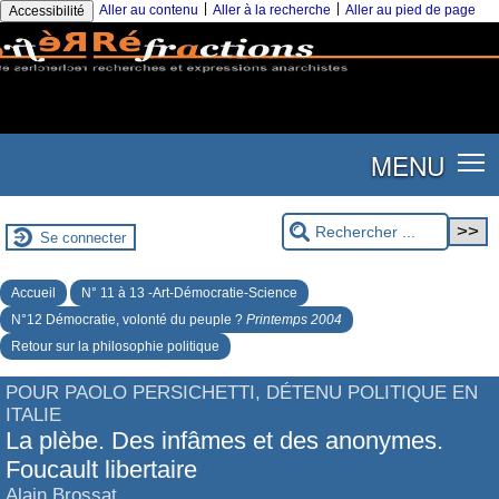
|
|
Aller au contenu
Aller à la recherche
Aller au pied de page
Accessibilité
MENU
Se connecter
Accueil
N° 11 à 13 -Art-Démocratie-Science
N°12 Démocratie, volonté du peuple ?
Printemps 2004
Retour sur la philosophie politique
POUR PAOLO PERSICHETTI, DÉTENU POLITIQUE EN
ITALIE
La plèbe. Des infâmes et des anonymes.
Foucault libertaire
Alain Brossat