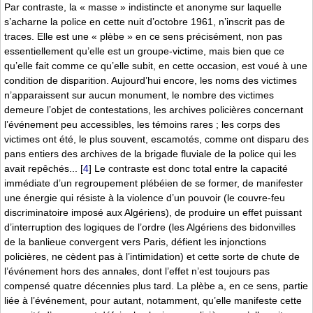
Par contraste, la « masse » indistincte et anonyme sur laquelle
s’acharne la police en cette nuit d’octobre 1961, n’inscrit pas de
traces. Elle est une « plèbe » en ce sens précisément, non pas
essentiellement qu’elle est un groupe-victime, mais bien que ce
qu’elle fait comme ce qu’elle subit, en cette occasion, est voué à une
condition de disparition. Aujourd’hui encore, les noms des victimes
n’apparaissent sur aucun monument, le nombre des victimes
demeure l’objet de contestations, les archives policières concernant
l’événement peu accessibles, les témoins rares ; les corps des
victimes ont été, le plus souvent, escamotés, comme ont disparu des
pans entiers des archives de la brigade fluviale de la police qui les
avait repêchés...
[
4
]
Le contraste est donc total entre la capacité
immédiate d’un regroupement plébéien de se former, de manifester
une énergie qui résiste à la violence d’un pouvoir (le couvre-feu
discriminatoire imposé aux Algériens), de produire un effet puissant
d’interruption des logiques de l’ordre (les Algériens des bidonvilles
de la banlieue convergent vers Paris, défient les injonctions
policières, ne cèdent pas à l’intimidation) et cette sorte de chute de
l’événement hors des annales, dont l’effet n’est toujours pas
compensé quatre décennies plus tard. La plèbe a, en ce sens, partie
liée à l’événement, pour autant, notamment, qu’elle manifeste cette