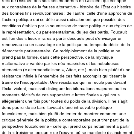
récit de l’histoire des sociétés modernes en Occident qui échappe
aux contraintes de la fausse alternative - histoire de l’État ou histoire
des bonnes fins révolutionnaires ; de l’autre, celle d’une approche de
l’action politique qui se délie aussi radicalement que possible des
conditions établies par la soumission de toute politique aux règles de
la représentation, du parlementarisme, du jeu des partis. Foucault
est l’un des « lieux » rares à partir desquels peut s’envisager un
renouveau ou un sauvetage de la politique au temps du déclin de la
démocratie parlementaire. Ce redéploiement de la politique ne
prend pas la forme, dans cette perspective, de la mythique
« alternative » vantée par les néo-marxistes et les nébuleuses
attenantes (« altermondialisme », Attac, etc.), mais bien plutôt d’une
résistance infinie à l’ensemble de ces faits accomplis qui tissent la
trame de l’insupportable. Une résistance qui ne recule pas devant
l’éclat violent, mais sait distinguer les bifurcations majeures ou les
moments décisifs de ces supposées « luttes finales » qui nous
allégeraient une fois pour toutes du poids de la division. Il ne s’agit
donc pas ici de se faire l’avocat d’une introuvable politique
foucaldienne, mais bien plutôt de tenter de montrer comment une
critique générale de la politique contemporaine peut tirer parti de la
perspective foucaldienne - celle qui prend corps notamment à partir
de la « troisième topique » de l’œuvre, où se manifeste distinctement