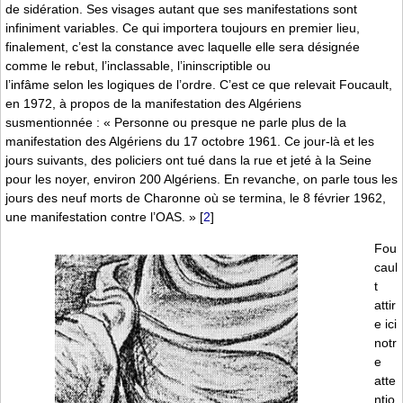
de sidération. Ses visages autant que ses manifestations sont
infiniment variables. Ce qui importera toujours en premier lieu,
finalement, c’est la constance avec laquelle elle sera désignée
comme le rebut, l’inclassable, l’ininscriptible ou
l’infâme selon les logiques de l’ordre. C’est ce que relevait Foucault,
en 1972, à propos de la manifestation des Algériens
susmentionnée : « Personne ou presque ne parle plus de la
manifestation des Algériens du 17 octobre 1961. Ce jour-là et les
jours suivants, des policiers ont tué dans la rue et jeté à la Seine
pour les noyer, environ 200 Algériens. En revanche, on parle tous les
jours des neuf morts de Charonne où se termina, le 8 février 1962,
une manifestation contre l’OAS. »
[
2
]
Fou
caul
t
attir
e ici
notr
e
atte
ntio