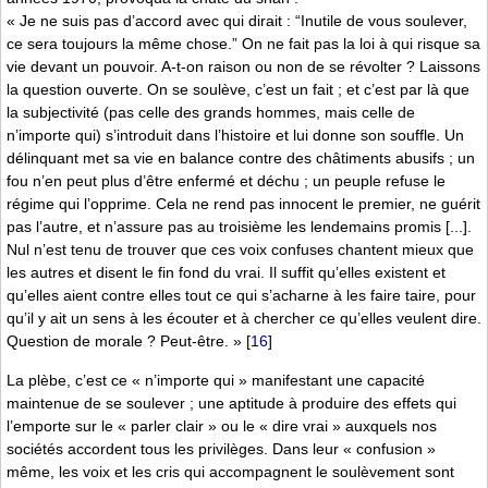
« Je ne suis pas d’accord avec qui dirait : “Inutile de vous soulever,
ce sera toujours la même chose.” On ne fait pas la loi à qui risque sa
vie devant un pouvoir. A-t-on raison ou non de se révolter ? Laissons
la question ouverte. On se soulève, c’est un fait ; et c’est par là que
la subjectivité (pas celle des grands hommes, mais celle de
n’importe qui) s’introduit dans l’histoire et lui donne son souffle. Un
délinquant met sa vie en balance contre des châtiments abusifs ; un
fou n’en peut plus d’être enfermé et déchu ; un peuple refuse le
régime qui l’opprime. Cela ne rend pas innocent le premier, ne guérit
pas l’autre, et n’assure pas au troisième les lendemains promis [...].
Nul n’est tenu de trouver que ces voix confuses chantent mieux que
les autres et disent le fin fond du vrai. Il suffit qu’elles existent et
qu’elles aient contre elles tout ce qui s’acharne à les faire taire, pour
qu’il y ait un sens à les écouter et à chercher ce qu’elles veulent dire.
Question de morale ? Peut-être. »
[
16
]
La plèbe, c’est ce « n’importe qui » manifestant une capacité
maintenue de se soulever ; une aptitude à produire des effets qui
l’emporte sur le « parler clair » ou le « dire vrai » auxquels nos
sociétés accordent tous les privilèges. Dans leur « confusion »
même, les voix et les cris qui accompagnent le soulèvement sont