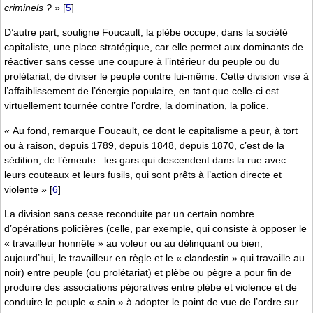
criminels ? »
[
5
]
D’autre part, souligne Foucault, la plèbe occupe, dans la société
capitaliste, une place stratégique, car elle permet aux dominants de
réactiver sans cesse une coupure à l’intérieur du peuple ou du
prolétariat, de diviser le peuple contre lui-même. Cette division vise à
l’affaiblissement de l’énergie populaire, en tant que celle-ci est
virtuellement tournée contre l’ordre, la domination, la police.
« Au fond, remarque Foucault, ce dont le capitalisme a peur, à tort
ou à raison, depuis 1789, depuis 1848, depuis 1870, c’est de la
sédition, de l’émeute : les gars qui descendent dans la rue avec
leurs couteaux et leurs fusils, qui sont prêts à l’action directe et
violente »
[
6
]
La division sans cesse reconduite par un certain nombre
d’opérations policières (celle, par exemple, qui consiste à opposer le
« travailleur honnête » au voleur ou au délinquant ou bien,
aujourd’hui, le travailleur en règle et le « clandestin » qui travaille au
noir) entre peuple (ou prolétariat) et plèbe ou pègre a pour fin de
produire des associations péjoratives entre plèbe et violence et de
conduire le peuple « sain » à adopter le point de vue de l’ordre sur