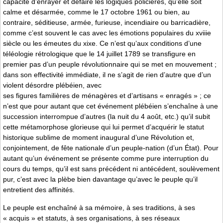
capacité d’enrayer et défaire les logiques policières, qu’elle soit
calme et désarmée, comme le 17 octobre 1961 ou bien, au
contraire, séditieuse, armée, furieuse, incendiaire ou barricadière,
comme c’est souvent le cas avec les émotions populaires du xviiie
siècle ou les émeutes du xixe. Ce n’est qu’aux conditions d’une
téléologie rétrologique que le 14 juillet 1789 se transfigure en
premier pas d’un peuple révolutionnaire qui se met en mouvement ;
dans son effectivité immédiate, il ne s’agit de rien d’autre que d’un
violent désordre plébéien, avec
ses figures familières de ménagères et d’artisans « enragés » ; ce
n’est que pour autant que cet événement plébéien s’enchaîne à une
succession interrompue d’autres (la nuit du 4 août, etc.) qu’il subit
cette métamorphose glorieuse qui lui permet d’acquérir le statut
historique sublime de moment inaugural d’une Révolution et,
conjointement, de fête nationale d’un peuple-nation (d’un État). Pour
autant qu’un événement se présente comme pure interruption du
cours du temps, qu’il est sans précédent ni antécédent, soulèvement
pur, c’est avec la plèbe bien davantage qu’avec le peuple qu’il
entretient des affinités.
Le peuple est enchaîné à sa mémoire, à ses traditions, à ses
« acquis » et statuts, à ses organisations, à ses réseaux