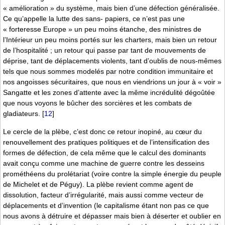
« amélioration » du système, mais bien d’une défection généralisée.
Ce qu’appelle la lutte des sans- papiers, ce n’est pas une
« forteresse Europe » un peu moins étanche, des ministres de
l’Intérieur un peu moins portés sur les charters, mais bien un retour
de l’hospitalité ; un retour qui passe par tant de mouvements de
déprise, tant de déplacements violents, tant d’oublis de nous-mêmes
tels que nous sommes modelés par notre condition immunitaire et
nos angoisses sécuritaires, que nous en viendrions un jour à « voir »
Sangatte et les zones d’attente avec la même incrédulité dégoûtée
que nous voyons le bûcher des sorcières et les combats de
gladiateurs.
[
12
]
Le cercle de la plèbe, c’est donc ce retour inopiné, au cœur du
renouvellement des pratiques politiques et de l’intensification des
formes de défection, de cela même que le calcul des dominants
avait conçu comme une machine de guerre contre les desseins
prométhéens du prolétariat (voire contre la simple énergie du peuple
de Michelet et de Péguy). La plèbe revient comme agent de
dissolution, facteur d’irrégularité, mais aussi comme vecteur de
déplacements et d’invention (le capitalisme étant non pas ce que
nous avons à détruire et dépasser mais bien à déserter et oublier en