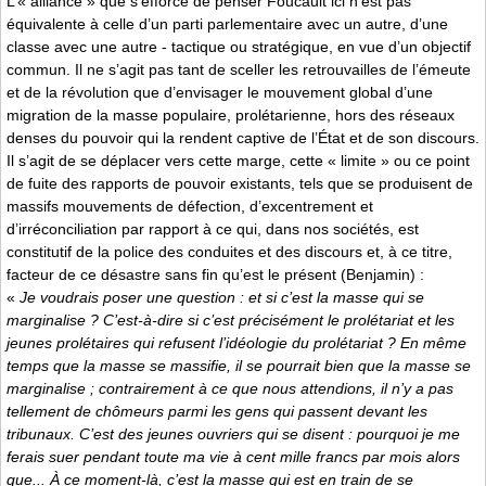
L’« alliance » que s’efforce de penser Foucault ici n’est pas
équivalente à celle d’un parti parlementaire avec un autre, d’une
classe avec une autre - tactique ou stratégique, en vue d’un objectif
commun. Il ne s’agit pas tant de sceller les retrouvailles de l’émeute
et de la révolution que d’envisager le mouvement global d’une
migration de la masse populaire, prolétarienne, hors des réseaux
denses du pouvoir qui la rendent captive de l’État et de son discours.
Il s’agit de se déplacer vers cette marge, cette « limite » ou ce point
de fuite des rapports de pouvoir existants, tels que se produisent de
massifs mouvements de défection, d’excentrement et
d’irréconciliation par rapport à ce qui, dans nos sociétés, est
constitutif de la police des conduites et des discours et, à ce titre,
facteur de ce désastre sans fin qu’est le présent (Benjamin) :
«
Je voudrais poser une question : et si c’est la masse qui se
marginalise ? C’est-à-dire si c’est précisément le prolétariat et les
jeunes prolétaires qui refusent l’idéologie du prolétariat ? En même
temps que la masse se massifie, il se pourrait bien que la masse se
marginalise ; contrairement à ce que nous attendions, il n’y a pas
tellement de chômeurs parmi les gens qui passent devant les
tribunaux. C’est des jeunes ouvriers qui se disent : pourquoi je me
ferais suer pendant toute ma vie à cent mille francs par mois alors
que... À ce moment-là, c’est la masse qui est en train de se