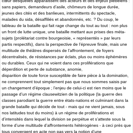
cœur desquelles apparaissent des acteurs et des enjeux plébéiens :
sans papiers, demandeurs d’asile, chômeurs de longue durée,
jeunes des cités et des banlieues, intermittents du spectacle,
malades du sida, désaffiliés et abandonnés, etc. ? Du coup, le
tableau de la bataille qui fait rage change du tout au tout : non plus
un front de lutte unique, une bataille mettant aux prises des méta-
sujets (prolétariat contre bourgeoisie, « représentés » par leurs
partis respectifs), dans la perspective de l’épreuve finale, mais une
multitude de théâtres dispersés de l’affrontement, de foyers
décentralisés, de résistances par éclats, plus ou moins éphémères
ou durables. Ceux qui ne voient dans ces proliférations que
déperdition et perte de substance, anomie,
disparition de toute force susceptible de faire pièce à la domination,
ne comprennent tout simplement pas que nous sommes saisis par
un changement d’époque ; l’enjeu de celui-ci est rien moins que le
passage d’un régime clausewitzien de la politique (la guerre des
classes parodiant la guerre entre états-nations et culminant dans la
grande bataille qui décide de tout - mais qui ne vient jamais, sous
nos latitudes tout du moins) à un régime de proliférations et
d’intensités dans lequel la division se perpétue et s’atteste sous la
forme d’une multitude d’affrontements hétérogènes - à ceci près que
tous convergent en acte non pas vers la notion d’une