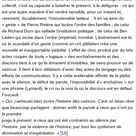
collectif, c’est sa capacité à balafrer le présent, à le défigurer - ce qui
est une autre manière d’en rendre sensible, pour un instant et,
rarement, durablement, l’insoutenable laideur... Il en va ainsi du
« geste » de Pierre Rivière qui lacère l’ordre des familles ; de celui
de Richard Durn qui taillade l’institution politique ; de celui de Ben
Laden qui incise dans l’ordre (impérial) mondial. L’événement est là,
où le scandale d’un geste (comme un cri) plébéien crée une
nouvelle et insupportable visibilité. L’effet de choc produit par de tels
actes coupés de toute « logique » des enchaînements et des
discours tient à ce qu’ils émanent d’invisibles, de sans-pouvoir ou de
vaincus. Il tient à leur déliaison d’avec des actes de langage ou des
efforts de communication. Il y a cette inaltérable affinité de la plèbe
avec le silence, le déficit de parole, l’impossibilité d’« enchaîner » sur
une phrase (Lyotard), le cri ou la voix là où le discours est en défaut.
Foucault :
« Oui, j’aimerais bien écrire l’histoire des vaincus. C’est un beau rêve
que beaucoup partagent : donner enfin la parole à ceux qui n’ont pu
la prendre
jusqu’à présent, à ceux qui ont été contraints au silence par
l’histoire, par la violence de l’histoire, par tous les systèmes de
domination et d’exploitation. »
[
15
]