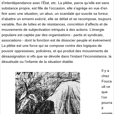
d’interdépendance avec l’État, etc. La plèbe, parce qu’elle est sans
substance propre, est fille de l’occasion, elle s’agrège en vue d’en
finir avec une situation, un abus, un scandale qui suscite sa fureur,
d’abattre un ennemi exécré, elle se défait et se recompose, toujours
variable, flux de luttes et de résistances, concrétion d’affects et de
mouvements de subjectivation intriqués à des actions. L’énergie
populaire est captée par des organisations - partis et syndicats,
associations - dont la fonction est de dissocier peuple et événement.
La plèbe est une force qui se compose contre des logiques de
pouvoir oppressives, policières, et qui produit des mouvements de
désassignation si vifs que se dévoile dans l’instant l’inconsistance, la
désuétude ou l’infamie de la situation établie.
Il y a
chez
Fouca
ult ce
que
l’on
pourra
it
appele