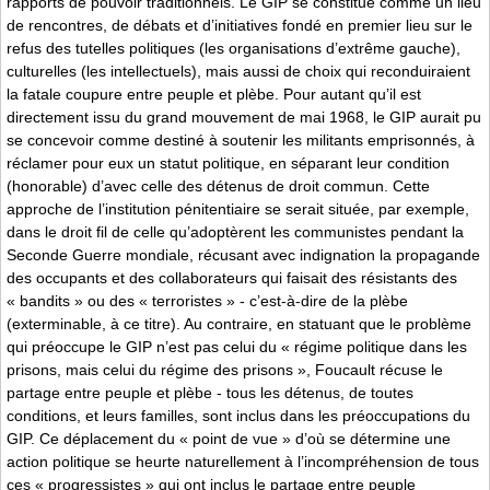
rapports de pouvoir traditionnels. Le GIP se constitue comme un lieu
de rencontres, de débats et d’initiatives fondé en premier lieu sur le
refus des tutelles politiques (les organisations d’extrême gauche),
culturelles (les intellectuels), mais aussi de choix qui reconduiraient
la fatale coupure entre peuple et plèbe. Pour autant qu’il est
directement issu du grand mouvement de mai 1968, le GIP aurait pu
se concevoir comme destiné à soutenir les militants emprisonnés, à
réclamer pour eux un statut politique, en séparant leur condition
(honorable) d’avec celle des détenus de droit commun. Cette
approche de l’institution pénitentiaire se serait située, par exemple,
dans le droit fil de celle qu’adoptèrent les communistes pendant la
Seconde Guerre mondiale, récusant avec indignation la propagande
des occupants et des collaborateurs qui faisait des résistants des
« bandits » ou des « terroristes » - c’est-à-dire de la plèbe
(exterminable, à ce titre). Au contraire, en statuant que le problème
qui préoccupe le GIP n’est pas celui du « régime politique dans les
prisons, mais celui du régime des prisons », Foucault récuse le
partage entre peuple et plèbe - tous les détenus, de toutes
conditions, et leurs familles, sont inclus dans les préoccupations du
GIP. Ce déplacement du « point de vue » d’où se détermine une
action politique se heurte naturellement à l’incompréhension de tous
ces « progressistes » qui ont inclus le partage entre peuple