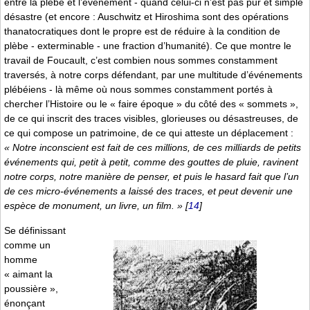
entre la plèbe et l’événement - quand celui-ci n’est pas pur et simple
désastre (et encore : Auschwitz et Hiroshima sont des opérations
thanatocratiques dont le propre est de réduire à la condition de
plèbe - exterminable - une fraction d’humanité). Ce que montre le
travail de Foucault, c’est combien nous sommes constamment
traversés, à notre corps défendant, par une multitude d’événements
plébéiens - là même où nous sommes constamment portés à
chercher l’Histoire ou le « faire époque » du côté des « sommets »,
de ce qui inscrit des traces visibles, glorieuses ou désastreuses, de
ce qui compose un patrimoine, de ce qui atteste un déplacement :
« Notre inconscient est fait de ces millions, de ces milliards de petits
événements qui, petit à petit, comme des gouttes de pluie, ravinent
notre corps, notre manière de penser, et puis le hasard fait que l’un
de ces micro-événements a laissé des traces, et peut devenir une
espèce de monument, un livre, un film. »
[
14
]
Se définissant
comme un
homme
« aimant la
poussière »,
énonçant