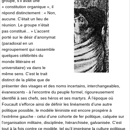
groupe, s’il avait une
« constitution organique », il
répond distinctement : « Non,
aucune. C’était un lieu de
réunion. Le groupe n’était
pas constitué... » L’accent
porté sur le désir d’anonymat
(paradoxal en un
regroupement qui rassemble
quelques célébrités du
monde littéraire et
universitaire) va dans le
même sens. C’est le trait
distinct de la plèbe que de
présenter des visages et des noms incertains, interchangeables,
évanescents - à l’encontre du peuple formel, rigoureusement
identifié à ses chefs, ses héros et ses martyrs. À l’époque où
Foucault s’efforce ainsi de définir les linéaments d’une autre
politique possible, le modèle léniniste est encore prospère à
l’extrême gauche - celui d’une cohorte de fer politique, calquée sur
l’organisation militaire, disciplinée, hiérarchisée, galvanisée. C’est
tout à la fois contre ce modèle, tel qu’il imprègne la culture politique