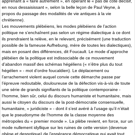
apprenant à « faire autrement », en opérant le « pas de côté décisif,
en nous dessaisissant », selon la belle leçon de Paul Veyne, à
propos du passage des modalités de vie antiques à la vie
chrétienne).
Les mouvements plébéiens, les modes plébéiens de l’action
politique ne s’enchaînent pas selon un régime dialectique à ce dont
ils prendraient la relève, en le relevant, précisément (une traduction
possible de la fameuse Aufhebung, mère de toutes les dialectiques),
mais en posant des différences, dit Foucault. Le mode d’approche
plébéien de la politique est indissociable de ce mouvement
d’abandon massif des schémas hégéliens (« n’être plus du tout
hégélien » - mot d’ordre foucaldien). Le déplacement ou
l’arrachement violent auquel convie cette démarche passe par
l’épreuve redoutable, douloureuse de la défection vis-à-vis de toute
une série de grands signifiants de la politique contemporaine -
l’homme, bien sûr, celui du discours humaniste et humanitaire, mais
aussi le citoyen du discours de la post-démocratie consensuelle,
humanitaire, « juridiciste » - dont il s’est avéré à l’usage qu’il n’était
que le pseudonyme de l’homme de la classe moyenne des
métropoles du « premier monde ». La plèbe revient, en force, sur un
mode nullement idyllique sur les ruines de cette version (devenue
obèse et despotique) de l’espérance démocratique qui avait tout