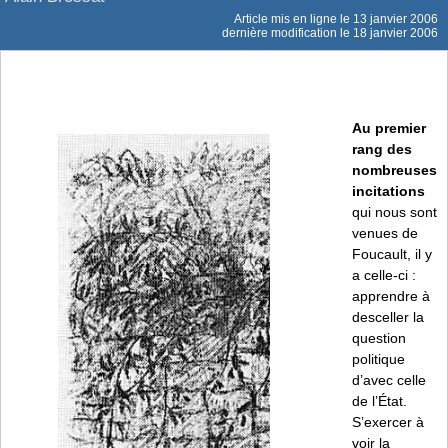
Article mis en ligne le
13 janvier 2006
dernière modification le 18 janvier 2006
Au premier
rang des
nombreuses
incitations
qui nous sont
venues de
Foucault, il y
a celle-ci :
apprendre à
desceller la
question
politique
d’avec celle
de l’État.
S’exercer à
voir la