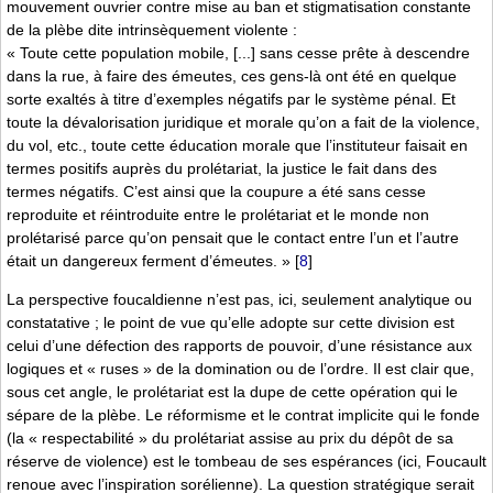
mouvement ouvrier contre mise au ban et stigmatisation constante
de la plèbe dite intrinsèquement violente :
« Toute cette population mobile, [...] sans cesse prête à descendre
dans la rue, à faire des émeutes, ces gens-là ont été en quelque
sorte exaltés à titre d’exemples négatifs par le système pénal. Et
toute la dévalorisation juridique et morale qu’on a fait de la violence,
du vol, etc., toute cette éducation morale que l’instituteur faisait en
termes positifs auprès du prolétariat, la justice le fait dans des
termes négatifs. C’est ainsi que la coupure a été sans cesse
reproduite et réintroduite entre le prolétariat et le monde non
prolétarisé parce qu’on pensait que le contact entre l’un et l’autre
était un dangereux ferment d’émeutes. »
[
8
]
La perspective foucaldienne n’est pas, ici, seulement analytique ou
constatative ; le point de vue qu’elle adopte sur cette division est
celui d’une défection des rapports de pouvoir, d’une résistance aux
logiques et « ruses » de la domination ou de l’ordre. Il est clair que,
sous cet angle, le prolétariat est la dupe de cette opération qui le
sépare de la plèbe. Le réformisme et le contrat implicite qui le fonde
(la « respectabilité » du prolétariat assise au prix du dépôt de sa
réserve de violence) est le tombeau de ses espérances (ici, Foucault
renoue avec l’inspiration sorélienne). La question stratégique serait