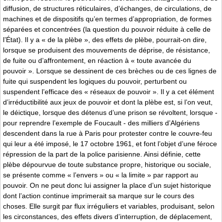
diffusion, de structures réticulaires, d’échanges, de circulations, de
machines et de dispositifs qu’en termes d’appropriation, de formes
séparées et concentrées (la question du pouvoir réduite à celle de
l’État). Il y a « de la plèbe », des effets de plèbe, pourrait-on dire,
lorsque se produisent des mouvements de déprise, de résistance,
de fuite ou d’affrontement, en réaction à « toute avancée du
pouvoir ». Lorsque se dessinent de ces brèches ou de ces lignes de
fuite qui suspendent les logiques du pouvoir, perturbent ou
suspendent l’efficace des « réseaux de pouvoir ». Il y a cet élément
d’irréductibilité aux jeux de pouvoir et dont la plèbe est, si l’on veut,
le déictique, lorsque des détenus d’une prison se révoltent, lorsque -
pour reprendre l’exemple de Foucault - des milliers d’Algériens
descendent dans la rue à Paris pour protester contre le couvre-feu
qui leur a été imposé, le 17 octobre 1961, et font l’objet d’une féroce
répression de la part de la police parisienne. Ainsi définie, cette
plèbe dépourvue de toute substance propre, historique ou sociale,
se présente comme « l’envers » ou « la limite » par rapport au
pouvoir. On ne peut donc lui assigner la place d’un sujet historique
dont l’action continue imprimerait sa marque sur le cours des
choses. Elle surgit par flux irréguliers et variables, produisant, selon
les circonstances, des effets divers d’interruption, de déplacement,