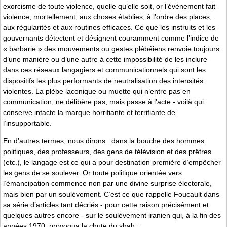
exorcisme de toute violence, quelle qu’elle soit, or l’événement fait
violence, mortellement, aux choses établies, à l’ordre des places,
aux régularités et aux routines efficaces. Ce que les instruits et les
gouvernants détectent et désignent couramment comme l’indice de
« barbarie » des mouvements ou gestes plébéiens renvoie toujours
d’une manière ou d’une autre à cette impossibilité de les inclure
dans ces réseaux langagiers et communicationnels qui sont les
dispositifs les plus performants de neutralisation des intensités
violentes. La plèbe laconique ou muette qui n’entre pas en
communication, ne délibère pas, mais passe à l’acte - voilà qui
conserve intacte la marque horrifiante et terrifiante de
l’insupportable.
En d’autres termes, nous dirons : dans la bouche des hommes
politiques, des professeurs, des gens de télévision et des prêtres
(etc.), le langage est ce qui a pour destination première d’empêcher
les gens de se soulever. Or toute politique orientée vers
l’émancipation commence non par une divine surprise électorale,
mais bien par un soulèvement. C’est ce que rappelle Foucault dans
sa série d’articles tant décriés - pour cette raison précisément et
quelques autres encore - sur le soulèvement iranien qui, à la fin des
années 1970, provoqua la chute du shah :