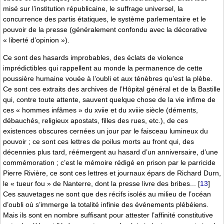
misé sur l’institution républicaine, le suffrage universel, la
concurrence des partis étatiques, le système parlementaire et le
pouvoir de la presse (généralement confondu avec la décorative
« liberté d’opinion »).
Ce sont des hasards improbables, des éclats de violence
imprédictibles qui rappellent au monde la permanence de cette
poussière humaine vouée à l’oubli et aux ténèbres qu’est la plèbe.
Ce sont ces extraits des archives de l’Hôpital général et de la Bastille
qui, contre toute attente, sauvent quelque chose de la vie infime de
ces « hommes infâmes » du xviie et du xviiie siècle (déments,
débauchés, religieux apostats, filles des rues, etc.), de ces
existences obscures cernées un jour par le faisceau lumineux du
pouvoir ; ce sont ces lettres de poilus morts au front qui, des
décennies plus tard, réémergent au hasard d’un anniversaire, d’une
commémoration ; c’est le mémoire rédigé en prison par le parricide
Pierre Rivière, ce sont ces lettres et journaux épars de Richard Durn,
le « tueur fou » de Nanterre, dont la presse livre des bribes...
[
13
]
Ces sauvetages ne sont que des récifs isolés au milieu de l’océan
d’oubli où s’immerge la totalité infinie des événements plébéiens.
Mais ils sont en nombre suffisant pour attester l’affinité constitutive