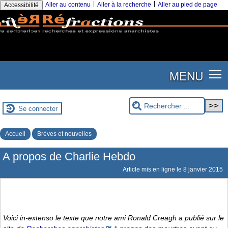
|
|
Aller au contenu
Aller à la recherche
Aller au pied de page
Accessibilité
MENU
Se connecter
Accueil
Brèves et nouvelles
A propos de Charlie Hebdo
Article mis en ligne le
8 janvier 2015
Voici in-extenso le texte que notre ami Ronald Creagh a publié sur le