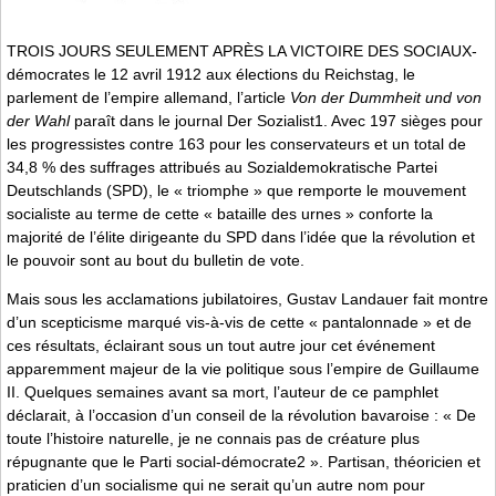
TROIS JOURS SEULEMENT APRÈS LA VICTOIRE DES SOCIAUX-
démocrates le 12 avril 1912 aux élections du Reichstag, le
parlement de l’empire allemand, l’article
Von der Dummheit und von
der Wahl
paraît dans le journal Der Sozialist1. Avec 197 sièges pour
les progressistes contre 163 pour les conservateurs et un total de
34,8 % des suffrages attribués au Sozialdemokratische Partei
Deutschlands (SPD), le « triomphe » que remporte le mouvement
socialiste au terme de cette « bataille des urnes » conforte la
majorité de l’élite dirigeante du SPD dans l’idée que la révolution et
le pouvoir sont au bout du bulletin de vote.
Mais sous les acclamations jubilatoires, Gustav Landauer fait montre
d’un scepticisme marqué vis-à-vis de cette « pantalonnade » et de
ces résultats, éclairant sous un tout autre jour cet événement
apparemment majeur de la vie politique sous l’empire de Guillaume
II. Quelques semaines avant sa mort, l’auteur de ce pamphlet
déclarait, à l’occasion d’un conseil de la révolution bavaroise : « De
toute l’histoire naturelle, je ne connais pas de créature plus
répugnante que le Parti social-démocrate2 ». Partisan, théoricien et
praticien d’un socialisme qui ne serait qu’un autre nom pour