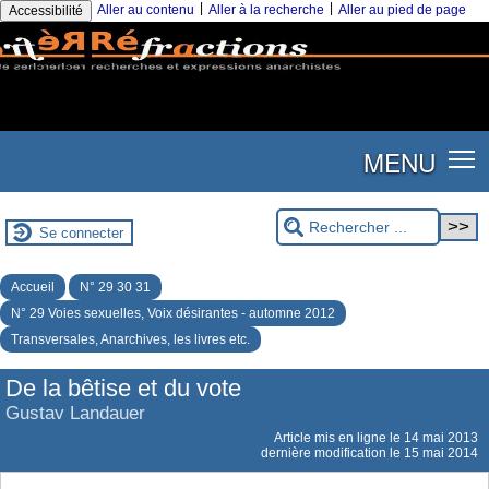
|
|
Aller au contenu
Aller à la recherche
Aller au pied de page
Accessibilité
MENU
Se connecter
Accueil
N° 29 30 31
N° 29 Voies sexuelles, Voix désirantes - automne 2012
Transversales, Anarchives, les livres etc.
De la bêtise et du vote
Gustav Landauer
Article mis en ligne le
14 mai 2013
dernière modification le 15 mai 2014