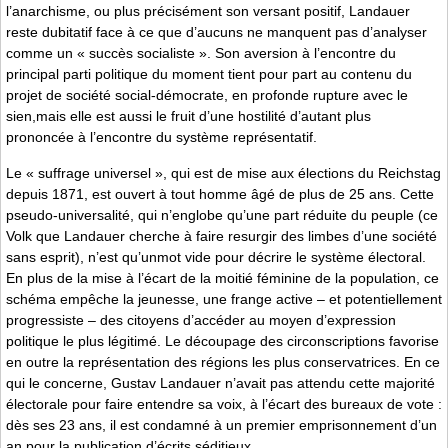
l’anarchisme, ou plus précisément son versant positif, Landauer
reste dubitatif face à ce que d’aucuns ne manquent pas d’analyser
comme un « succès socialiste ». Son aversion à l’encontre du
principal parti politique du moment tient pour part au contenu du
projet de société social-démocrate, en profonde rupture avec le
sien,mais elle est aussi le fruit d’une hostilité d’autant plus
prononcée à l’encontre du système représentatif.
Le « suffrage universel », qui est de mise aux élections du Reichstag
depuis 1871, est ouvert à tout homme âgé de plus de 25 ans. Cette
pseudo-universalité, qui n’englobe qu’une part réduite du peuple (ce
Volk que Landauer cherche à faire resurgir des limbes d’une société
sans esprit), n’est qu’unmot vide pour décrire le système électoral.
En plus de la mise à l’écart de la moitié féminine de la population, ce
schéma empêche la jeunesse, une frange active – et potentiellement
progressiste – des citoyens d’accéder au moyen d’expression
politique le plus légitimé. Le découpage des circonscriptions favorise
en outre la représentation des régions les plus conservatrices. En ce
qui le concerne, Gustav Landauer n’avait pas attendu cette majorité
électorale pour faire entendre sa voix, à l’écart des bureaux de vote :
dès ses 23 ans, il est condamné à un premier emprisonnement d’un
an pour la publication d’écrits séditieux.