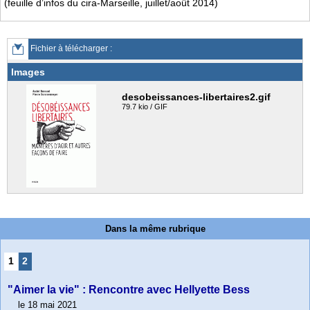
(feuille d’infos du cira-Marseille, juillet/août 2014)
Fichier à télécharger :
Images
desobeissances-libertaires2.gif
79.7 kio / GIF
Dans la même rubrique
1
2
"Aimer la vie" : Rencontre avec Hellyette Bess
le 18 mai 2021