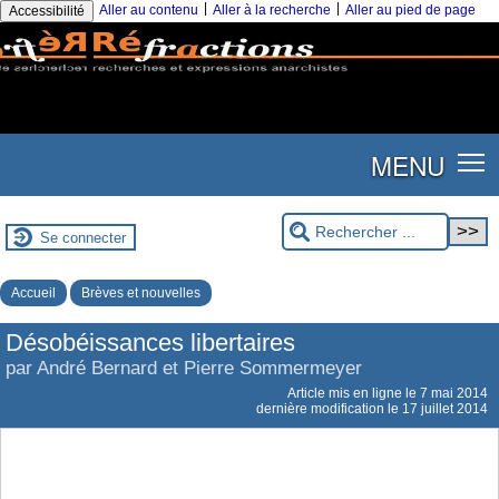
|
|
Aller au contenu
Aller à la recherche
Aller au pied de page
Accessibilité
MENU
Se connecter
Accueil
Brèves et nouvelles
Désobéissances libertaires
par André Bernard et Pierre Sommermeyer
Article mis en ligne le
7 mai 2014
dernière modification le 17 juillet 2014