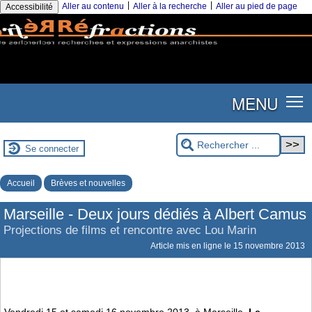
|
|
Aller au contenu
Aller à la recherche
Aller au pied de page
Accessibilité
MENU
Se connecter
Accueil
Brèves et nouvelles
Marseille - Deux jours dédiés à Albert Camus
Projections de films et rencontre avec Lou Marin
Article mis en ligne le
15 novembre 2013
Vendredi 15 et samedi 16 novembre 2013, à Marseille,
Le