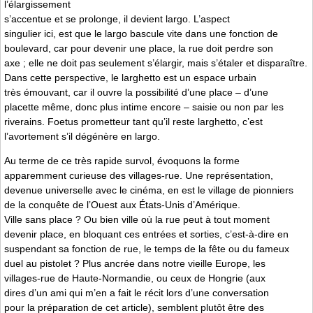
l’élargissement
s’accentue et se prolonge, il devient largo. L’aspect
singulier ici, est que le largo bascule vite dans une fonction de
boulevard, car pour devenir une place, la rue doit perdre son
axe ; elle ne doit pas seulement s’élargir, mais s’étaler et disparaître.
Dans cette perspective, le larghetto est un espace urbain
très émouvant, car il ouvre la possibilité d’une place – d’une
placette même, donc plus intime encore – saisie ou non par les
riverains. Foetus prometteur tant qu’il reste larghetto, c’est
l’avortement s’il dégénère en largo.
Au terme de ce très rapide survol, évoquons la forme
apparemment curieuse des villages-rue. Une représentation,
devenue universelle avec le cinéma, en est le village de pionniers
de la conquête de l’Ouest aux États-Unis d’Amérique.
Ville sans place ? Ou bien ville où la rue peut à tout moment
devenir place, en bloquant ces entrées et sorties, c’est-à-dire en
suspendant sa fonction de rue, le temps de la fête ou du fameux
duel au pistolet ? Plus ancrée dans notre vieille Europe, les
villages-rue de Haute-Normandie, ou ceux de Hongrie (aux
dires d’un ami qui m’en a fait le récit lors d’une conversation
pour la préparation de cet article), semblent plutôt être des