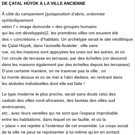
DE ÇATAL HÜYÜK À LA VILLE ANCIENNE
À côté du campement (juxtaposition d’abris, ordonnée
symboliquement
selon l’ « image dumonde » des groupes humains
qui les ont développés)2, les premières villes ont souvent été
des « concrétions » d’habitats. Un archétype serait le site néolithique
de Çatal Hüyük, dans l’actuelle Anatolie : ville sans
rue, où les maisons sont appuyées les unes sur les autres, et où
l’on circule de terrasse en terrasse, par des échelles (on descend
dans les maisons également par des échelles depuis les terrasses).
D’une certaine manière, on ne traverse pas la ville ; on
lui monte dessus et on se met à l’abri dedans, en rentrant dans
les alvéoles individuelles dont elle est faite !
Le type moderne le plus proche, serait sans doute celui des
casbah des villes nord-africaines, des favelas des villes sud
américaines,
etc., avec leurs venelles qui ne sont que l’espace improbable
entre les habitations, dans lequel on se faufile, et où la
« place » est rejetée à l’extérieur de cet ensemble. Le corps social
de la ville ne peut se représenter à lui-même qu’en en sortant.