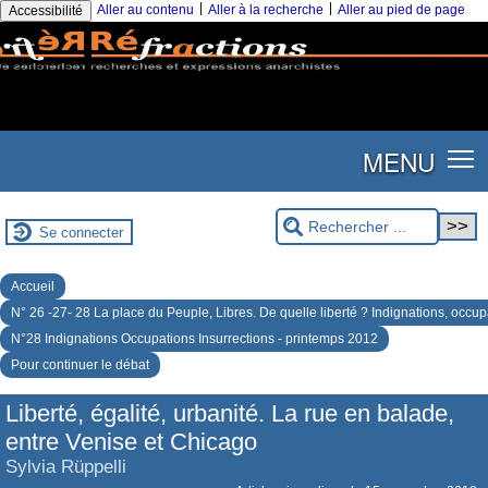
|
|
Aller au contenu
Aller à la recherche
Aller au pied de page
Accessibilité
MENU
Se connecter
Accueil
N° 26 -27- 28 La place du Peuple, Libres. De quelle liberté ? Indignations, occup
N°28 Indignations Occupations Insurrections - printemps 2012
Pour continuer le débat
Liberté, égalité, urbanité. La rue en balade,
entre Venise et Chicago
Sylvia Rüppelli