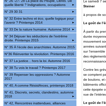
N° 26 -27- 28 La place du Peuple, Libres. De
Le samedi 7 se
quelle liberté ? Indignations, occupations
Steiner
N° 29 30 31
à propos de s
N° 32 Entre techno et éco, quelle logique pour
l’avenir ? Printemps 2014
Le goût de l’
N° 33 De la nature humaine. Automne 2014
À partir du pre
N° 34 Déjouer les séductions de l’extrême
durée moyenne 
droite. Printemps 2015
mouvement socia
années suivant
N° 35 À l’école des anarchistes. Automne 2015
sur l’ensemble 
N°36 Réinventer la révolution. Printemps 2016
des règlements 
N° 37 La justice... hors la loi. Automne 2016
reconnaissance
N° 38 Tu vois le travail ? Printemps 2017
Contre les grév
se comptent par
N° 39 Repenser les oppressions ? Automne
2017
de boulons, et 
bâtiments offi
N° 40, A comme RésistAnces, printemps 2018
cette épopée o
N° 41, Discrets, secrets, clandestins, automne
vue de l’intéri
2018
Le goût de l’
N° 42, Rencontres inattendues, alliances