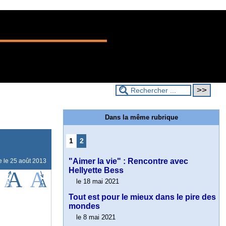
Dans la même rubrique
1
2
"Aimer la vie" : Rencontre avec
e le
25 août 2013
Hellyette Bess
le 18 mai 2021
Tout est pour le mieux dans le pire des
mondes
le 8 mai 2021