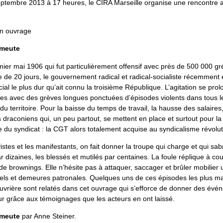
ptembre 2013 à 17 heures, le CIRA Marseille organise une rencontre
on ouvrage
émeute
mier mai 1906 qui fut particulièrement offensif avec près de 500 000 gr
de 20 jours, le gouvernement radical et radical-socialiste récemment é
l le plus dur qu’ait connu la troisième République. L’agitation se pro
es avec des grèves longues ponctuées d’épisodes violents dans tous le
du territoire. Pour la baisse du temps de travail, la hausse des salaires,
draconiens qui, un peu partout, se mettent en place et surtout pour la
 du syndicat : la CGT alors totalement acquise au syndicalisme révolut
istes et les manifestants, on fait donner la troupe qui charge et qui sab
 dizaines, les blessés et mutilés par centaines. La foule réplique à cou
de brownings. Elle n’hésite pas à attaquer, saccager et brûler mobilier 
ciels et demeures patronales. Quelques uns de ces épisodes les plus m
uvrière sont relatés dans cet ouvrage qui s’efforce de donner des év
eur grâce aux témoignages que les acteurs en ont laissé.
émeute
par Anne Steiner.