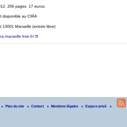
12. 206 pages. 17 euros.
t disponible au CIRA
 13001 Marseille (entrée libre)
ira.marseille.free.fr/
Plan du site
Contact
Mentions légales
Espace privé