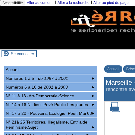
|
|
Aller au contenu
Aller à la recherche
Aller au pied de page
Accessibilité
Se connecter
Accueil
Brève
Accueil
Numéros 1 à 5
- de 1997 à 2001
Marseille 
Numéros 6 à 10
de 2001 à 2003
rencontre av
N° 11 à 13 -Art-Démocratie-Science
N° 14 à 16 Ni dieu- Privé Public-Les jeunes
N° 17 à 20 - Pouvoirs, Ecologie, Peur, Mai 68
N° 21à 25 Territoires, Illégalisme, Entr’aide,
Féminisme,Sujet