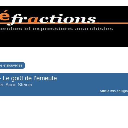
s et nouvelles
- Le goût de l’émeute
ec Anne Steiner
Article mis en lign