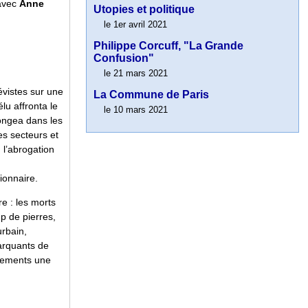
 avec
Anne
Utopies et politique
le 1er avril 2021
Philippe Corcuff, "La Grande
Confusion"
le 21 mars 2021
évistes sur une
La Commune de Paris
lu affronta le
le 10 mars 2021
longea dans les
s secteurs et
 l’abrogation
ionnaire.
re : les morts
p de pierres,
urbain,
arquants de
énements une