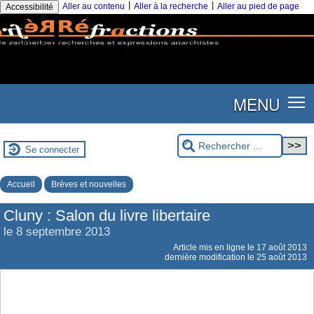
|
|
Aller au contenu
Aller à la recherche
Aller au pied de page
Accessibilité
MENU
Se connecter
Accueil
Brèves et nouvelles
Cluny : Salon du livre libertaire
le 8 septembre 2013
Article mis en ligne le
17 août 2013
dernière modification le 25 août 2013