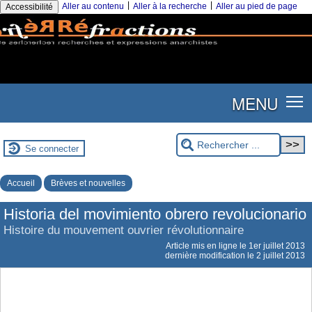
|
|
Aller au contenu
Aller à la recherche
Aller au pied de page
Accessibilité
MENU
Se connecter
Accueil
Brèves et nouvelles
Historia del movimiento obrero revolucionario
Histoire du mouvement ouvrier révolutionnaire
Article mis en ligne le
1er juillet 2013
dernière modification le 2 juillet 2013