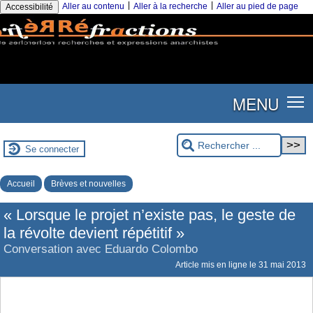
|
|
Aller au contenu
Aller à la recherche
Aller au pied de page
Accessibilité
MENU
Se connecter
Accueil
Brèves et nouvelles
« Lorsque le projet n’existe pas, le geste de
la révolte devient répétitif »
Conversation avec Eduardo Colombo
Article mis en ligne le
31 mai 2013