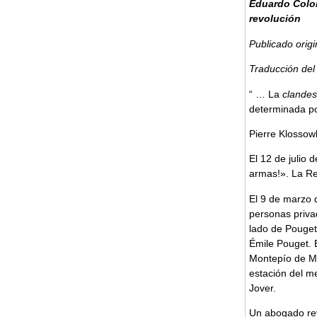
Eduardo Colom
revolución
Publicado orig
Traducción del
“ … La
clandes
determinada por
Pierre Klossow
El 12 de julio 
armas!». La Re
El 9 de marzo 
personas priva
lado de Pouget
Émile Pouget. 
Montepío de Ma
estación del me
Jover.
Un abogado rev