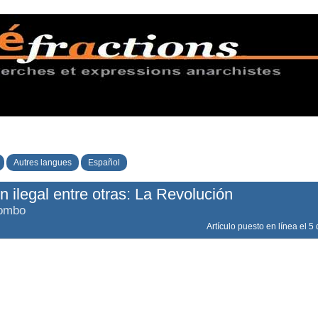
Autres langues
Español
 ilegal entre otras: La Revolución
lombo
Artículo puesto en línea el
5 