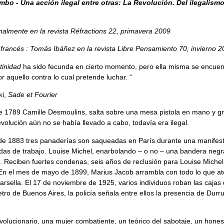
bo - Una acción ilegal entre otras: La Revolución. Del ilegalismo
inalmente en la revista
Réfractions
22, primavera 2009
 francés : Tomás Ibáñez en la revista
Libre Pensamiento
70, invierno 
tinidad
ha sido fecunda en cierto momento, pero ella misma se encuen
 aquello contra lo cual pretende luchar. “
ki,
Sade et Fourier
de 1789 Camille Desmoulins, salta sobre una mesa pistola en mano y gri
volución aún no se había llevado a cabo, todavía era ilegal.
de 1883 tres panaderías son saqueadas en París durante una manifes
das de trabajo. Louise Michel, enarbolando – o no – una bandera negr
. Reciben fuertes condenas, seis años de reclusión para Louise Michel
En el mes de mayo de 1899, Marius Jacob arrambla con todo lo que at
rsella. El 17 de noviembre de 1925, varios individuos roban las cajas
tro de Buenos Aires, la policía señala entre ellos la presencia de Durru
olucionario, una mujer combatiente, un teórico del sabotaje, un hones