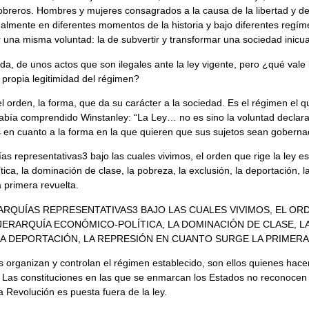
 obreros. Hombres y mujeres consagrados a la causa de la libertad y de
galmente en diferentes momentos de la historia y bajo diferentes regím
 una misma voluntad: la de subvertir y transformar una sociedad inicua
uda, de unos actos que son ilegales ante la ley vigente, pero ¿qué vale
 propia legitimidad del régimen?
l orden, la forma, que da su carácter a la sociedad. Es el régimen el qu
abía comprendido Winstanley: “La Ley… no es sino la voluntad declara
 en cuanto a la forma en la que quieren que sus sujetos sean goberna
ías representativas3 bajo las cuales vivimos, el orden que rige la ley es
ica, la dominación de clase, la pobreza, la exclusión, la deportación, l
 primera revuelta.
GARQUÍAS REPRESENTATIVAS3 BAJO LAS CUALES VIVIMOS, EL OR
 JERARQUÍA ECONÓMICO-POLÍTICA, LA DOMINACIÓN DE CLASE, L
LA DEPORTACIÓN, LA REPRESIÓN EN CUANTO SURGE LA PRIMERA
 organizan y controlan el régimen establecido, son ellos quienes hacen
 Las constituciones en las que se enmarcan los Estados no reconocen 
a Revolución es puesta fuera de la ley.