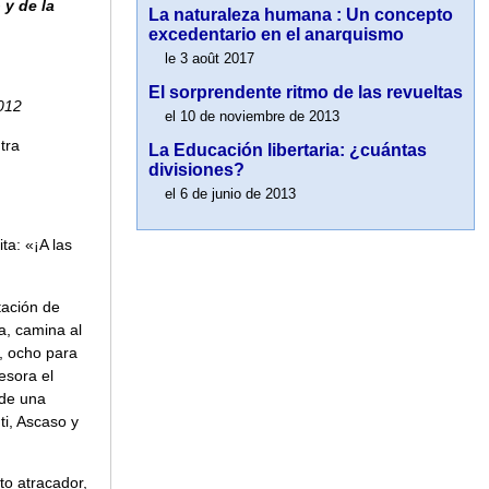
 y de la
La naturaleza humana : Un concepto
excedentario en el anarquismo
le 3 août 2017
El sorprendente ritmo de las revueltas
2012
el 10 de noviembre de 2013
tra
La Educación libertaria: ¿cuántas
divisiones?
el 6 de junio de 2013
ta: «¡A las
tación de
a, camina al
, ocho para
esora el
 de una
ti, Ascaso y
to atracador,