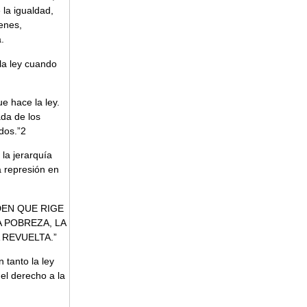
 la igualdad,
enes,
.
 la ley cuando
e hace la ley.
da de los
dos.”2
 la jerarquía
a represión en
DEN QUE RIGE
A POBREZA, LA
 REVUELTA.”
 tanto la ley
el derecho a la