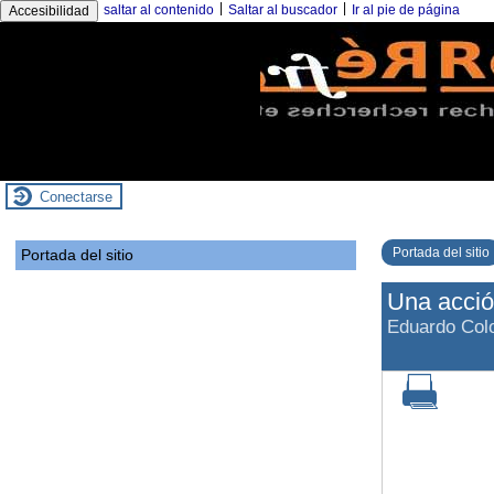
|
|
saltar al contenido
Saltar al buscador
Ir al pie de página
Accesibilidad
Conectarse
Portada del sitio
Portada del sitio
Una acción
Eduardo Co