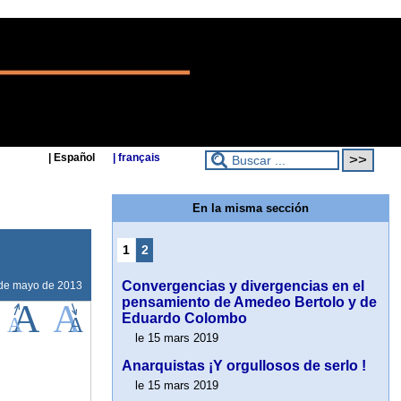
| Español
| français
En la misma sección
1
2
Convergencias y divergencias en el
de mayo de 2013
pensamiento de Amedeo Bertolo y de
Eduardo Colombo
le 15 mars 2019
Anarquistas ¡Y orgullosos de serlo !
le 15 mars 2019