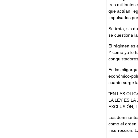
tres militantes
que actúan ile
impulsados por
Se trata, sin d
se cuestiona la
El régimen es e
Y como ya lo h
conquistadores
En las oligarqu
económico-polít
cuanto surge la
“EN LAS OLI
LA LEY ES LA
EXCLUSIÓN, 
Los dominantes
como el orden.
insurrección. L