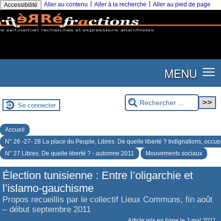
|
|
Aller au contenu
Aller à la recherche
Aller au pied de page
Accessibilité
MENU
Se connecter
Accueil
N° 26 -27- 28 La place du Peuple, Libres. De quelle liberté ? Indignations, occup
N° 27 Libres. De quelle liberté ? - automne 2011
Mouvements sociaux
Élection tunisienne : Entre l’oligarchie et
l’islamo-gauchisme
Propos recueillis par le collectif Lieux Communs, fin août
– début septembre 2011
Article mis en ligne le
2 mai 2011