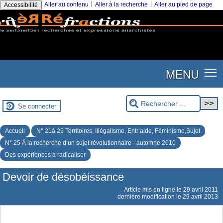
|
|
Aller au contenu
Aller à la recherche
Aller au pied de page
Accessibilité
MENU
Se connecter
Accueil
N° 21à 25 Territoires, Illégalisme, Entr’aide, Féminisme,Sujet
N° 25 À la recherche d’un sujet révolutionnaire - automne 2010
Des expériences à radicaliser
Devoir de désobéissance
Article mis en ligne le
29 avril 2011
dernière modification le 29 avril 2013