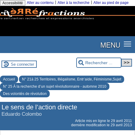
|
|
Aller au contenu
Aller à la recherche
Aller au pied de page
Accessibilité
MENU
Se connecter
Accueil
N° 21à 25 Territoires, Illégalisme, Entr’aide, Féminisme,Sujet
N° 25 À la recherche d’un sujet révolutionnaire - automne 2010
Des volontés de révolution
Le sens de l’action directe
Eduardo Colombo
Article mis en ligne le
29 avril 2011
dernière modification le 29 avril 2013