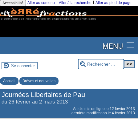
|
|
Aller au contenu
Aller à la recherche
Aller au pied de page
Accessibilité
MENU
Se connecter
Accueil
Brèves et nouvelles
Journées Libertaires de Pau
du 26 février au 2 mars 2013
Article mis en ligne le
12 février 2013
dernière modification le 4 février 2013