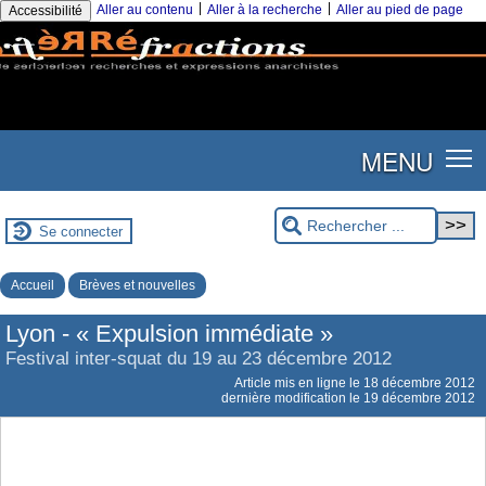
|
|
Aller au contenu
Aller à la recherche
Aller au pied de page
Accessibilité
MENU
Se connecter
Accueil
Brèves et nouvelles
Lyon - « Expulsion immédiate »
Festival inter-squat du 19 au 23 décembre 2012
Article mis en ligne le
18 décembre 2012
dernière modification le 19 décembre 2012