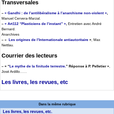
Transversales
–
« Gandhi : de l’antilibéralisme à l’anarchisme non-violent »
,
Manuel Cervera-Marzal.
–
« Art112 “Plasticiens de l’instant” »
,
Entretien avec André
Bernard.
Anarchives
–
«
Les origines de l’Internationale antiautoritaire
»
, Max
Nettlau.
Courrier des lecteurs
–
« “
Le mythe de la finitude terrestre.
” Réponse à P. Pelletier »
,
José Ardillo.......
Les livres, les revues, etc
Dans la même rubrique
Les livres, les revues, etc.