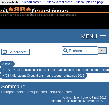
|
|
Aller au contenu
Aller à la recherche
Aller au pied de page
Accessibilité
MENU
Se connecter
Accueil
N° 26 -27- 28 La place du Peuple, Libres. De quelle liberté ? Indignations, occup
N°28 Indignations Occupations Insurrections - printemps 2012
Sommaire
Indignations Occupations Insurrections
Article mis en ligne le
7 mai 2012
dernière modification le 16 novembre 2013