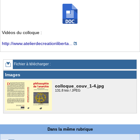
Vidéos du colloque :
http://www.atelierdecreationliberta...
Fichier à télécharger :
Images
colloque_couv_1-4.jpg
131.8 kio / JPEG
Dans la même rubrique