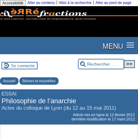
|
|
Aller au contenu
Aller à la recherche
Aller au pied de page
Accessibilité
MENU
Se connecter
Accueil
Brèves et nouvelles
ESSAI
Philosophie de l’anarchie
Actes du colloque de Lyon (du 12 au 15 mai 2011)
Article mis en ligne le
12 février 2012
dernière modification le 17 mars 2012