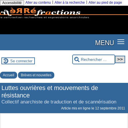
|
|
Aller au contenu
Aller à la recherche
Aller au pied de page
Accessibilité
MENU
Se connecter
Accueil
Brèves et nouvelles
Luttes ouvrières et mouvements de
résistance
Collectif anarchiste de traduction et de scannérisation
Article mis en ligne le
12 septembre 2011