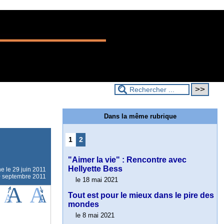
Dans la même rubrique
1
2
"Aimer la vie" : Rencontre avec
Hellyette Bess
ne le
29 juin 2011
10 septembre 2011
le 18 mai 2021
Tout est pour le mieux dans le pire des
mondes
le 8 mai 2021