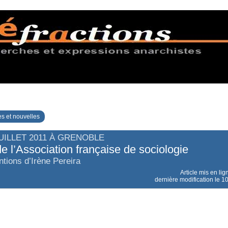
s et nouvelles
JUILLET 2011 À GRENOBLE
e l’Association française de sociologie
ntions d’Irène Pereira
Article mis en lig
dernière modification le 