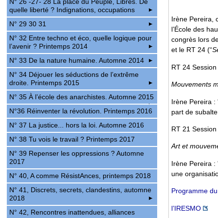
N° 26 -27- 28 La place du Peuple, Libres. De
quelle liberté ? Indignations, occupations
Irène Pereira,
N° 29 30 31
l’École des ha
N° 32 Entre techno et éco, quelle logique pour
congrès lors d
l’avenir ? Printemps 2014
et le RT 24 (“
S
N° 33 De la nature humaine. Automne 2014
RT 24 Session 
N° 34 Déjouer les séductions de l’extrême
droite. Printemps 2015
Mouvements mi
N° 35 À l’école des anarchistes. Automne 2015
Irène Pereira :
N°36 Réinventer la révolution. Printemps 2016
part de subalte
N° 37 La justice... hors la loi. Automne 2016
RT 21 Session 
N° 38 Tu vois le travail ? Printemps 2017
Art et mouvem
N° 39 Repenser les oppressions ? Automne
2017
Irène Pereira :
une organisati
N° 40, A comme RésistAnces, printemps 2018
N° 41, Discrets, secrets, clandestins, automne
Programme du
2018
l’IRESMO
N° 42, Rencontres inattendues, alliances