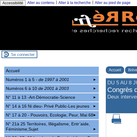
|
|
Aller au contenu
Aller à la recherche
Aller au pied de page
Accessibilité
Se connecter
Accueil
Brève
Accueil
Numéros 1 à 5
- de 1997 à 2001
DU 5 AU 8 
Numéros 6 à 10
de 2001 à 2003
Congrès d
Deux interve
N° 11 à 13 -Art-Démocratie-Science
N° 14 à 16 Ni dieu- Privé Public-Les jeunes
N° 17 à 20 - Pouvoirs, Ecologie, Peur, Mai 68
N° 21à 25 Territoires, Illégalisme, Entr’aide,
Féminisme,Sujet