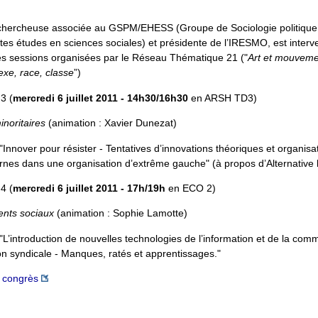
 chercheuse associée au GSPM/EHESS (Groupe de Sociologie politique
utes études en sciences sociales) et présidente de l’IRESMO, est inter
es sessions organisées par le Réseau Thématique 21 ("
Art et mouveme
exe, race, classe
”)
3 (
mercredi 6 juillet 2011 - 14h30/16h30
en ARSH TD3)
noritaires
(animation : Xavier Dunezat)
 "Innover pour résister - Tentatives d’innovations théoriques et organisa
rnes dans une organisation d’extrême gauche" (à propos d’Alternative li
4 (
mercredi 6 juillet 2011 - 17h/19h
en ECO 2)
ents sociaux
(animation : Sophie Lamotte)
 "L’introduction de nouvelles technologies de l’information et de la co
on syndicale - Manques, ratés et apprentissages."
 congrès