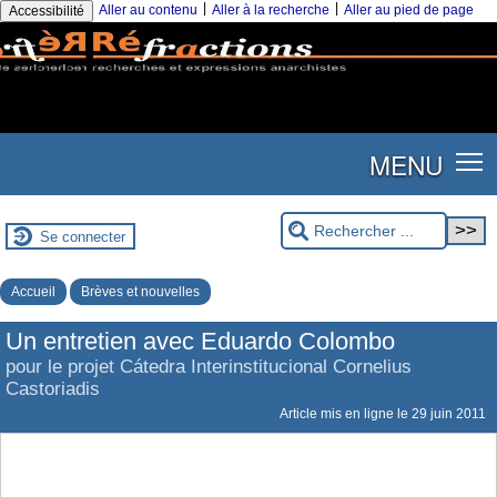
|
|
Aller au contenu
Aller à la recherche
Aller au pied de page
Accessibilité
MENU
Se connecter
Accueil
Brèves et nouvelles
Un entretien avec Eduardo Colombo
pour le projet Cátedra Interinstitucional Cornelius
Castoriadis
Article mis en ligne le
29 juin 2011