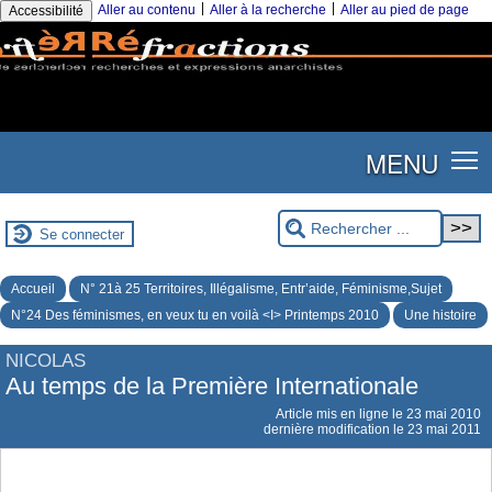
|
|
Aller au contenu
Aller à la recherche
Aller au pied de page
Accessibilité
MENU
Se connecter
Accueil
N° 21à 25 Territoires, Illégalisme, Entr’aide, Féminisme,Sujet
N°24 Des féminismes, en veux tu en voilà <I> Printemps 2010
Une histoire
NICOLAS
Au temps de la Première Internationale
Article mis en ligne le
23 mai 2010
dernière modification le 23 mai 2011