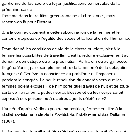
gardienne du feu sacré du foyer, justifications patriarcales de la
prééminence de
l’homme dans la tradition gréco-romaine et chrétienne ; mais
restons-en là pour l’instant.
3. à la contradiction entre cette subordination de la femme et le
contenu utopique de l’égalité des sexes et la libération de l’humanité.
Étant donné les conditions de vie de la classe ouvrière, nier à la
femme les possibilités de travailler, c’est la réduire exclusivement au
domaine domestique ou à la prostitution. Au harem ou au gynécée.
Eugène Varlin, par exemple, membre de la minorité de la délégation
française à Genève, a conscience du problème et l’exposera
pendant le congrès. La seule résolution du congrès sera que les
femmes soient exclues « de n’importe quel travail de nuit et de toute
sorte de travail où la pudeur serait blessée et où leur corps serait
exposé à des poisons ou à d’autres agents délétères »2.
L’année d’après, Varlin exposera sa position, fermement liée à la
réalité sociale, au sein de la Société de Crédit mutuel des Relieurs
(1867).
La femme doit travailler et être rétribuée pour son travail. Ceux qui