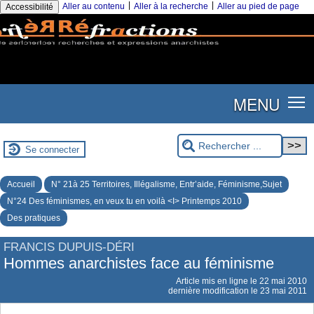
|
|
Aller au contenu
Aller à la recherche
Aller au pied de page
Accessibilité
MENU
Se connecter
Accueil
N° 21à 25 Territoires, Illégalisme, Entr’aide, Féminisme,Sujet
N°24 Des féminismes, en veux tu en voilà <I> Printemps 2010
Des pratiques
FRANCIS DUPUIS-DÉRI
Hommes anarchistes face au féminisme
Article mis en ligne le
22 mai 2010
dernière modification le 23 mai 2011