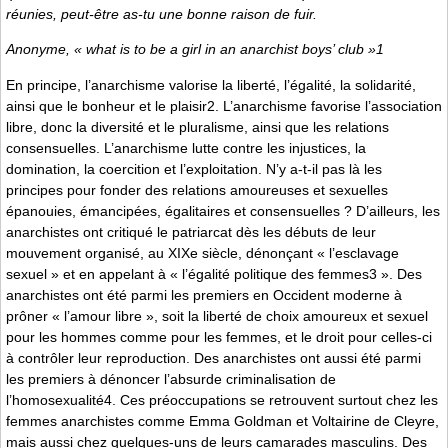
réunies, peut-être as-tu une bonne raison de fuir.
Anonyme, « what is to be a girl in an anarchist boys’ club »1
En principe, l’anarchisme valorise la liberté, l’égalité, la solidarité,
ainsi que le bonheur et le plaisir2. L’anarchisme favorise l’association
libre, donc la diversité et le pluralisme, ainsi que les relations
consensuelles. L’anarchisme lutte contre les injustices, la
domination, la coercition et l’exploitation. N’y a-t-il pas là les
principes pour fonder des relations amoureuses et sexuelles
épanouies, émancipées, égalitaires et consensuelles ? D’ailleurs, les
anarchistes ont critiqué le patriarcat dès les débuts de leur
mouvement organisé, au XIXe siècle, dénonçant « l’esclavage
sexuel » et en appelant à « l’égalité politique des femmes3 ». Des
anarchistes ont été parmi les premiers en Occident moderne à
prôner « l’amour libre », soit la liberté de choix amoureux et sexuel
pour les hommes comme pour les femmes, et le droit pour celles-ci
à contrôler leur reproduction. Des anarchistes ont aussi été parmi
les premiers à dénoncer l’absurde criminalisation de
l’homosexualité4. Ces préoccupations se retrouvent surtout chez les
femmes anarchistes comme Emma Goldman et Voltairine de Cleyre,
mais aussi chez quelques-uns de leurs camarades masculins. Des