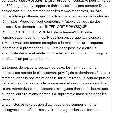
dans la révolution et dans l’Église
, Proudhon consacre pourtant près
de 500 pages à développer sa théorie sexiste, sans compter De la
pornocratie ou Les femmes dans les temps modernes, un livre
publié à titre posthume, qui constitue une attaque directe contre les
féministes. Proudhon veut contredire « l’utopie de l’égalité des
sexes » 8 et démontrer « L’INFÉRIORITÉ PHYSIQUE,
INTELLECTUELLE ET MORALE de la femme9 ». Contre
l’émancipation des femmes, Proudhon encourage la violence :
« Mieux vaut une femme estropiée à la maison qu’une coquette
ingambe à la promenade10. » Il est donc possible d’être un
anarchiste déclaré et adulé comme tel, et néanmoins un misogyne
partisan d’un patriarcat brutal.
En termes de rapports sociaux de sexe, les hommes même
anarchistes restent le plus souvent privilégiés et dominants face aux
femmes, dans la société et dans le milieu militant. Ils sont de plus en
général majoritaires dans le mouvement et ses organisations11, et
ils ont même des comportements misogynes dans le milieu militant
ou dans leurs relations intimes. La suprématie masculine dans les
réseaux
anarchistes et l’expression d’attitudes et de comportements
misogynes et antiféministes, voire des agressions verbales et