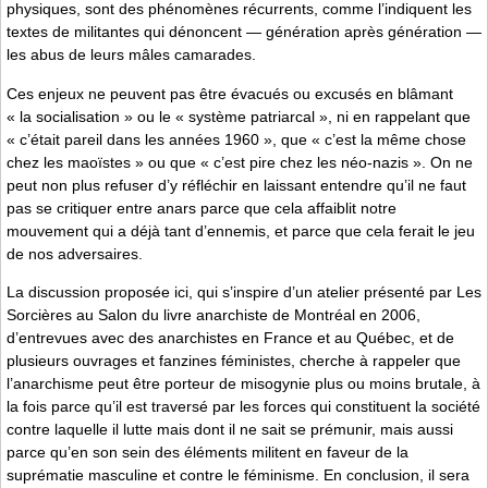
physiques, sont des phénomènes récurrents, comme l’indiquent les
textes de militantes qui dénoncent — génération après génération —
les abus de leurs mâles camarades.
Ces enjeux ne peuvent pas être évacués ou excusés en blâmant
« la socialisation » ou le « système patriarcal », ni en rappelant que
« c’était pareil dans les années 1960 », que « c’est la même chose
chez les maoïstes » ou que « c’est pire chez les néo-nazis ». On ne
peut non plus refuser d’y réfléchir en laissant entendre qu’il ne faut
pas se critiquer entre anars parce que cela affaiblit notre
mouvement qui a déjà tant d’ennemis, et parce que cela ferait le jeu
de nos adversaires.
La discussion proposée ici, qui s’inspire d’un atelier présenté par Les
Sorcières au Salon du livre anarchiste de Montréal en 2006,
d’entrevues avec des anarchistes en France et au Québec, et de
plusieurs ouvrages et fanzines féministes, cherche à rappeler que
l’anarchisme peut être porteur de misogynie plus ou moins brutale, à
la fois parce qu’il est traversé par les forces qui constituent la société
contre laquelle il lutte mais dont il ne sait se prémunir, mais aussi
parce qu’en son sein des éléments militent en faveur de la
suprématie masculine et contre le féminisme. En conclusion, il sera