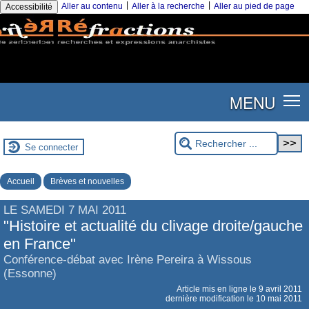
|
|
Aller au contenu
Aller à la recherche
Aller au pied de page
Accessibilité
MENU
Se connecter
Accueil
Brèves et nouvelles
LE SAMEDI 7 MAI 2011
"Histoire et actualité du clivage droite/gauche
en France"
Conférence-débat avec Irène Pereira à Wissous
(Essonne)
Article mis en ligne le
9 avril 2011
dernière modification le 10 mai 2011