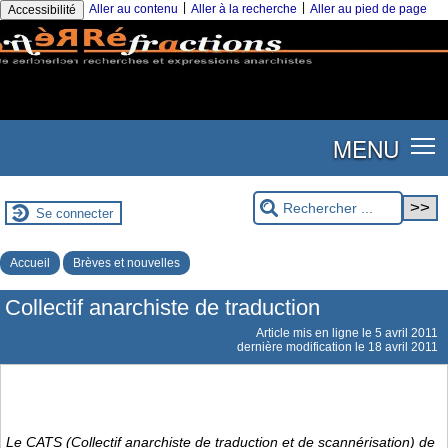
|
|
Aller au contenu
Aller à la recherche
Aller au pied de page
Accessibilité
MENU
Se connecter
Accueil
Brèves et nouvelles
Collectif anarchiste de traduction
Article mis en ligne le
5 avril 2011
dernière modification le 18 avril 2011
Le CATS (Collectif anarchiste de traduction et de scannérisation) de