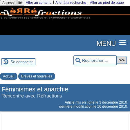
|
|
Aller au contenu
Aller à la recherche
Aller au pied de page
Accessibilité
MENU
Se connecter
Accueil
Brèves et nouvelles
Féminismes et anarchie
Rencontre avec Réfractions
Article mis en ligne le
3 décembre 2010
dernière modification le 16 décembre 2010