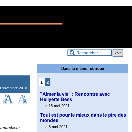
Dans la même rubrique
1
2
9 novembre 2010
"Aimer la vie" : Rencontre avec
Hellyette Bess
le 18 mai 2021
Tout est pour le mieux dans le pire des
mondes
le 8 mai 2021
 anarchiste