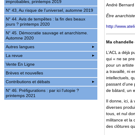
improbables, printemps 2019
André Bernard 
N° 43, Au risque de l’universel, automne 2019
Être anarchiste 
N° 44. Avis de tempêtes : la fin des beaux
jours ? printemps 2020
http://www.atel
N° 45. Démocratie sauvage et anarchisme.
Automne 2020
Ma chandelle e
Autres langues
L’ACL a déjà pu
La revue
qui « ne se pr
Vente En Ligne
pour un artiste
a travaillé, ni
Brèves et nouvelles
intellectuels, q
Contributions et débats
passant d’une p
N° 46. Préfigurations : par ici l’utopie ?
de bâtard, un e
printemps 2021
Il donne, ici, à
diverses produi
tous, et nul dom
militance et la 
des clôtures q