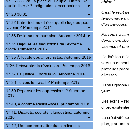
N° 26 -27- 28 La place du Peuple, Libres. De
oblige !"
quelle liberté ? Indignations, occupations
C’est le récit d
N° 29 30 31
témoignage d’un
N° 32 Entre techno et éco, quelle logique pour
d’un parcours.
l’avenir ? Printemps 2014
Parcours à la r
N° 33 De la nature humaine. Automne 2014
devanciers liber
N° 34 Déjouer les séductions de l’extrême
violence et une
droite. Printemps 2015
L’adhésion à l’
N° 35 À l’école des anarchistes. Automne 2015
vers un ensemb
N°36 Réinventer la révolution. Printemps 2016
pratiques propr
N° 37 La justice... hors la loi. Automne 2016
diverses…
N° 38 Tu vois le travail ? Printemps 2017
Dans l’ignoble 
N° 39 Repenser les oppressions ? Automne
yeux.
2017
Des écrits – re
N° 40, A comme RésistAnces, printemps 2018
choix existentie
N° 41, Discrets, secrets, clandestins, automne
2018
La créativité s
plan, par une a
N° 42, Rencontres inattendues, alliances