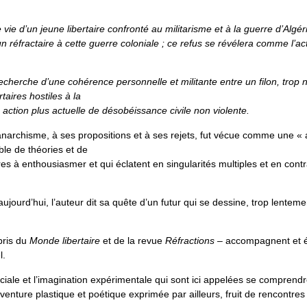
e vie d’un jeune libertaire confronté au militarisme et à la guerre d’Algé
 réfractaire à cette guerre coloniale ; ce refus se révélera comme l’ac
echerche d’une cohérence personnelle et militante entre un filon, trop 
taires hostiles à la
 action plus actuelle de désobéissance civile non violente.
anarchisme, à ses propositions et à ses rejets, fut vécue comme une « 
le de théories et de
es à enthousiasmer et qui éclatent en singularités multiples et en contr
aujourd’hui, l’auteur dit sa quête d’un futur qui se dessine, trop lentem
pris du
Monde libertaire
et de la revue
Réfractions
– accompagnent et é
l.
ociale et l’imagination expérimentale qui sont ici appelées se comprendr
venture plastique et poétique exprimée par ailleurs, fruit de rencontre