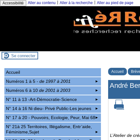
|
|
Aller au contenu
Aller à la recherche
Aller au pied de page
Accessibilité
Se connecter
Accueil
Brève
Accueil
Numéros 1 à 5
- de 1997 à 2001
André Bern
Numéros 6 à 10
de 2001 à 2003
N° 11 à 13 -Art-Démocratie-Science
N° 14 à 16 Ni dieu- Privé Public-Les jeunes
N° 17 à 20 - Pouvoirs, Ecologie, Peur, Mai 68
N° 21à 25 Territoires, Illégalisme, Entr’aide,
Féminisme,Sujet
L’Atelier de cr