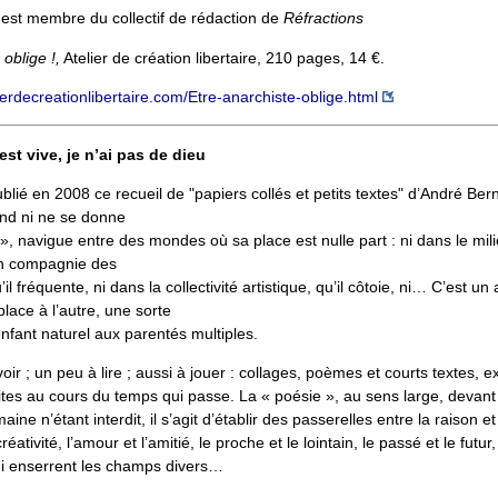
est membre du collectif de rédaction de
Réfractions
oblige !,
Atelier de création libertaire, 210 pages, 14 €.
ierdecreationlibertaire.com/Etre-anarchiste-oblige.html
st vive, je n’ai pas de dieu
blié en 2008 ce recueil de "papiers collés et petits textes" d’André Bern
end ni ne se donne
 », navigue entre des mondes où sa place est nulle part : ni dans le milie
 en compagnie des
u’il fréquente, ni dans la collectivité artistique, qu’il côtoie, ni… C’est u
lace à l’autre, une sorte
nfant naturel aux parentés multiples.
 voir ; un peu à lire ; aussi à jouer : collages, poèmes et courts textes, 
tes au cours du temps qui passe. La « poésie », au sens large, devant 
aine n’étant interdit, il s’agit d’établir des passerelles entre la raison et
créativité, l’amour et l’amitié, le proche et le lointain, le passé et le futur,
ui enserrent les champs divers…