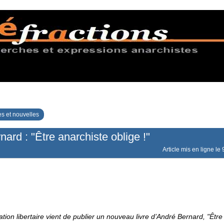
s et nouvelles
ard : "Être anarchiste oblige !"
Article mis en ligne le
éation libertaire vient de publier un nouveau livre d’André Bernard, "Être