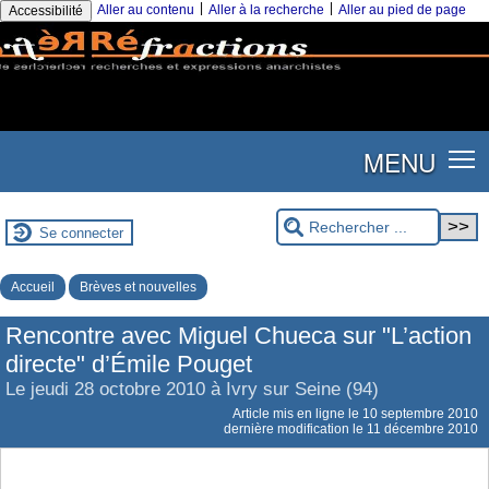
|
|
Aller au contenu
Aller à la recherche
Aller au pied de page
Accessibilité
MENU
Se connecter
Accueil
Brèves et nouvelles
Rencontre avec Miguel Chueca sur "L’action
directe" d’Émile Pouget
Le jeudi 28 octobre 2010 à Ivry sur Seine (94)
Article mis en ligne le
10 septembre 2010
dernière modification le 11 décembre 2010