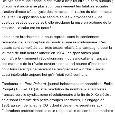
l’œuvre commune : chacun est invité à ne plus être un zéro humain ;
chacun est incité à ne plus subir passivement les fatalités sociales.
L’action directe clôt le cycle des miracles – miracles du ciel, miracles
de l’État. En opposition aux espoirs en les « providences », de
quelque espèce que ce soit, elle proclame la mise en pratique de la
maxime : le salut est en nous !
Les quatre brochures que nous reproduisons ici contiennent
l’essentiel de la conception du syndicalisme révolutionnaire. Ces
essais sont complétés par trois textes relatifs à la campagne pour la
journée de huit heures lancée en 1904. Indispensables pour
connaître le « moment révolutionnaire » du syndicalisme français,
ces manuels de la révolte ouvrière sont aussi source d’inspiration
pour tous ceux qui ne peuvent se résigner à un « ordre » social
aussi intolérable aujourd’hui qu’il l’était voilà cent ans.
Fondateur du
Père Peinard
, journal hebdomadaire anarchiste, Émile
Pouget (1860–1931) illustre l’évolution de nombreux anarchistes
français vers le syndicalisme révolutionnaire à la fin du XIXe siècle :
délaissant l’activité des petits groupes libertaires, il s’engage en
1901 au sein de la jeune CGT, dont il devient le secrétaire aux
fédérations professionnelles et le responsable de son hebdomadaire