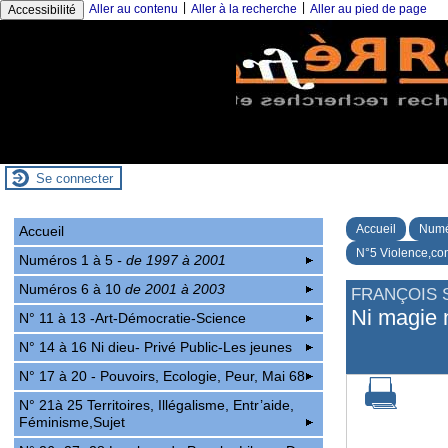
|
|
Aller au contenu
Aller à la recherche
Aller au pied de page
Accessibilité
Se connecter
Accueil
Numé
Accueil
N°5 Violence,con
Numéros 1 à 5
- de 1997 à 2001
Numéros 6 à 10
de 2001 à 2003
FRANÇOIS 
Ni magie n
N° 11 à 13 -Art-Démocratie-Science
N° 14 à 16 Ni dieu- Privé Public-Les jeunes
N° 17 à 20 - Pouvoirs, Ecologie, Peur, Mai 68
N° 21à 25 Territoires, Illégalisme, Entr’aide,
Féminisme,Sujet