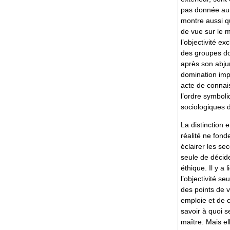
pas donnée au d
montre aussi qu
de vue sur le m
l’objectivité e
des groupes dom
après son abjur
domination impl
acte de connais
l’ordre symboliq
sociologiques d
La distinction 
réalité ne fon
éclairer les se
seule de décide
éthique. Il y a 
l’objectivité s
des points de v
emploie et de c
savoir à quoi s
maître. Mais el