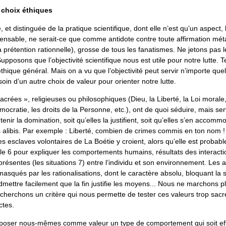
s choix éthiques
e, et distinguée de la pratique scientifique, dont elle n’est qu’un aspect, l
pensable, ne serait-ce que comme antidote contre toute affirmation mé
 à prétention rationnelle), grosse de tous les fanatismes. Ne jetons pas
upposons que l’objectivité scientifique nous est utile pour notre lutte. T
thique général. Mais on a vu que l’objectivité peut servir n’importe que
in d’un autre choix de valeur pour orienter notre lutte.
acrées », religieuses ou philosophiques (Dieu, la Liberté, la Loi morale
Démocratie, les droits de la Personne, etc.), ont de quoi séduire, mais ser
enir la domination, soit qu’elles la justifient, soit qu’elles s’en accommo
 alibis. Par exemple : Liberté, combien de crimes commis en ton nom ! 
es esclaves volontaires de La Boétie y croient, alors qu’elle est proba
ile 6 pour expliquer les comportements humains, résultats des interact
 présentes (les situations 7) entre l’individu et son environnement. Les 
asqués par les rationalisations, dont le caractère absolu, bloquant la se
 admettre facilement que la fin justifie les moyens... Nous ne marchons p
herchons un critère qui nous permette de tester ces valeurs trop sac
ctes.
à poser nous-mêmes comme valeur un type de comportement qui soit eff