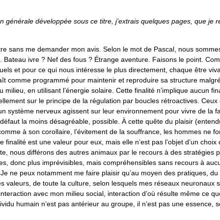
on générale développée sous ce titre, j’extrais quelques pages, que je r
ître sans me demander mon avis. Selon le mot de Pascal, nous somme
 Bateau ivre ? Nef des fous ? Étrange aventure. Faisons le point. Com
uels et pour ce qui nous intéresse le plus directement, chaque être viva
aît comme programmé pour maintenir et reproduire sa structure malgré
 milieu, en utilisant l’énergie solaire. Cette finalité n’implique aucun fin
llement sur le principe de la régulation par boucles rétroactives. Ceu
un système nerveux agissent sur leur environnement pour vivre de la fa
défaut la moins désagréable, possible. À cette quête du plaisir (entend
comme à son corollaire, l’évitement de la souffrance, les hommes ne fo
e finalité est une valeur pour eux, mais elle n’est pas l’objet d’un choix 
te, nous différons des autres animaux par le recours à des stratégies 
ives, donc plus imprévisibles, mais compréhensibles sans recours à auc
Je ne peux notamment me faire plaisir qu’au moyen des pratiques, du
es valeurs, de toute la culture, selon lesquels mes réseaux neuronaux 
 interaction avec mon milieu social, interaction d’où résulte même ce que
individu humain n’est pas antérieur au groupe, il n’est pas une essence, 