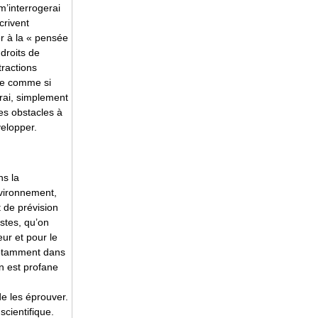
m’interrogerai
crivent
er à la « pensée
 droits de
tractions
ire comme si
rai, simplement
les obstacles à
velopper.
ns la
vironnement,
t de prévision
istes, qu’on
ur et pour le
, notamment dans
n est profane
 de les éprouver.
scientifique.