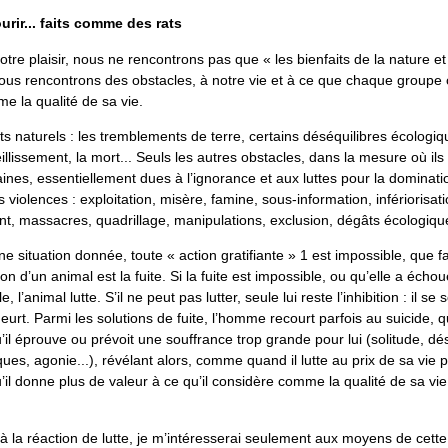
ourir... faits comme des rats
tre plaisir, nous ne rencontrons pas que « les bienfaits de la nature et
 Nous rencontrons des obstacles, à notre vie et à ce que chaque groupe 
e la qualité de sa vie.
ts naturels : les tremblements de terre, certains déséquilibres écologiq
eillissement, la mort... Seuls les autres obstacles, dans la mesure où ils
nes, essentiellement dues à l’ignorance et aux luttes pour la dominatio
violences : exploitation, misère, famine, sous-information, infériorisati
, massacres, quadrillage, manipulations, exclusion, dégâts écologique
 situation donnée, toute « action gratifiante » 1 est impossible, que fa
on d’un animal est la fuite. Si la fuite est impossible, ou qu’elle a écho
e, l’animal lutte. S’il ne peut pas lutter, seule lui reste l’inhibition : il se
urt. Parmi les solutions de fuite, l’homme recourt parfois au suicide, q
qu’il éprouve ou prévoit une souffrance trop grande pour lui (solitude, d
ques, agonie...), révélant alors, comme quand il lutte au prix de sa vie
qu’il donne plus de valeur à ce qu’il considère comme la qualité de sa vie
 à la réaction de lutte, je m’intéresserai seulement aux moyens de cette 