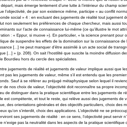
épart, mais émerge lentement d’une lutte à l’intérieur du champ scient
e l’objectivité, de par son existence même, participe « au conflit norma
onde social » 4 : en excluant des jugements de réalité tout jugement d
xclut non seulement les préférences de chaque chercheur, mais aussi to
inants sur l’acte de connaissance lui-même (ce qu’illustre le mot attri
ation : « Eppur, si muove »). En particulier, « la science prenant pour o
ique de suspendre les effets de la domination sur la connaissance de l’o
sance [...] ne peut manquer d’être assimilé à un acte social de transg
ue [...] » (p. 208). On sait l’hostilité que suscite la moindre diffusion d
e Bourdieu hors du cercle des spécialistes.
entre jugements de réalité et jugements de valeur implique aussi que l
dent pas les jugements de valeur, même s’il est entendu que les premie
conds. Sauf à se référer au préjugé métaphysique selon lequel il reviend
r de nos choix de valeur, l’objectivité doit reconnaître sa propre inco
lieu de distinguer dans la pratique scientifique entre les jugements de ré
eule est compétente, et tout le reste, qui relève aussi des jugements de v
ue, des orientations générales et des objectifs particuliers, choix des
eux qu’on s’interdit, choix des applications. L’objectivité ne se préocc
erviront ses jugements de réalité : en ce sens, l’objectivité peut servir n
le n’exige pas la neutralité dans les aspects de la pratique scientifique 