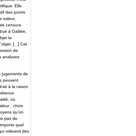
ifique. Elle
tif des points
e valeur,
ute censure
bué à Galilée,
bjet la
bjet. [...] Cet
ression de
es analyses
es jugements de
rs peuvent
rait à la raison
mpétence
alité, où
aleur : choix
 moyens qu’on
upe pas de
’importe quel
qui relèvent des