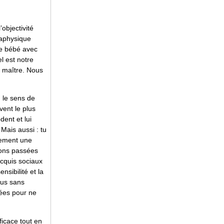
’objectivité
taphysique
 le bébé avec
el est notre
l maître. Nous
, le sens de
vent le plus
dent et lui
Mais aussi : tu
blement une
ions passées
acquis sociaux
nsibilité et la
lus sans
rées pour ne
icace tout en