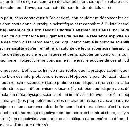
leur 5. Elle exige au contraire de chaque chercheur qu’il explicite ses
ant seulement d’invoquer son autorité pour fonder de tels choix.
 on peut, sans contrevenir à l’objectivité, non seulement dénoncer les c
 dominants dans la pratique scientifique et reconnaître à l’« intellectuel
ubliquement ce que son savoir l’autorise à affirmer, mais aussi inclure d
auf en ce qui concerne les jugements de réalité, la référence explicite à 
à des choix qu’ils réprouvent, ceux qui participent à la pratique scienti
 leur sensibilité et s’en remettre à l’autorité de leurs supérieurs hiérarch
té d’éthique, soit, à leurs risques et périls, adopter un compromis ou r
rsonnelle : l’objectivité ne condamne ni ne justifie aucune de ces attitu
e nouveau. L’efficacité, limitée mais réelle, que la pratique scientifique 
uscite bien des interprétations erronées. N’opposons pas, de façon idéali
 ou à « technoscience » (toute pratique scientifique a une visée à la fo
confondons pas : déterminismes locaux (hypothèse heuristique) avec d
polation métaphysique scientiste) ; ni imprévisibilité avec liberté ; ni ob
 ni analyse (des propriétés nouvelles de chaque niveau) avec appauvris
jet » est un sous-ensemble de l’ensemble d’interactions qu’est l’univer
a notion de normes « objectivement bonnes » est contradictoire, il n’y 
lle ») ; ni objectivité avec pratique scientifique (la première ne dépend
le est « d’un autre ordre »).