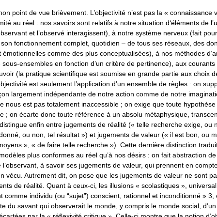
mon point de vue brièvement. L’objectivité n’est pas la « connaissance v
mité au réel : nos savoirs sont relatifs à notre situation d‘éléments de l’
observant et l’observé interagissent), à notre système nerveux (fait pour
son fonctionnement complet, quotidien – de tous ses réseaux, des do
et émotionnelles comme des plus conceptualisées), à nos méthodes d’a
e sous-ensembles en fonction d’un critère de pertinence), aux courants
uvoir (la pratique scientifique est soumise en grande partie aux choix d
bjectivité est seulement l’application d’un ensemble de règles : on sup
açon largement indépendante de notre action comme de notre imaginati
ne nous est pas totalement inaccessible ; on exige que toute hypothèse
ve ; on écarte donc toute référence à un absolu métaphysique, transce
istingue enfin entre jugements de réalité (« telle recherche exige, ou n
onné, ou non, tel résultat ») et jugements de valeur (« il est bon, ou 
moyens », « de faire telle recherche »). Cette dernière distinction tradui
modèles plus conformes au réel qu’à nos désirs : on fait abstraction de 
l’observant, à savoir ses jugements de valeur, qui prennent en compte
n vécu. Autrement dit, on pose que les jugements de valeur ne sont pa
nts de réalité. Quant à ceux-ci, les illusions « scolastiques », universali
nt comme individu (ou “sujet”) conscient, rationnel et inconditionné » 3, 
ste du savant qui observerait le monde, y compris le monde social, d’un
écartées par la « réflexivité critique ». Celle-ci montre que la notion d’ob