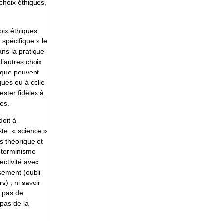
 choix éthiques,
hoix éthiques
 spécifique » le
ans la pratique
d’autres choix
fique peuvent
iques ou à celle
ester fidèles à
des.
doit à
ste, « science »
is théorique et
éterminisme
jectivité avec
sement (oubli
s) ; ni savoir
a pas de
 pas de la