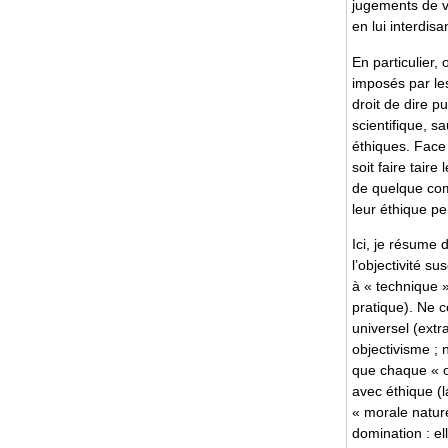
jugements de va
en lui interdis
En particulier,
imposés par les
droit de dire p
scientifique, s
éthiques. Face 
soit faire taire
de quelque comi
leur éthique pe
Ici, je résume d
l’objectivité s
à « technique »
pratique). Ne 
universel (extra
objectivisme ;
que chaque « ob
avec éthique (l
« morale nature
domination : el