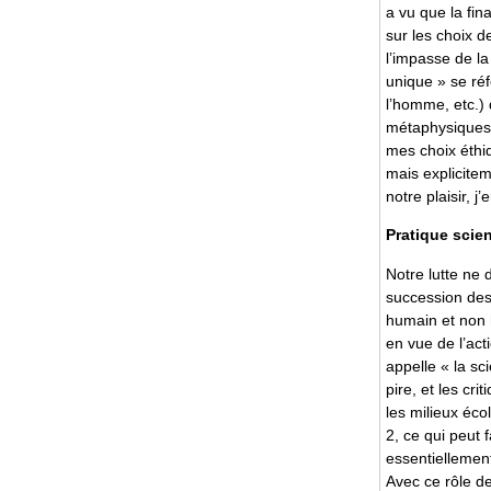
a vu que la fin
sur les choix d
l’impasse de la
unique » se réf
l’homme, etc.) 
métaphysiques. 
mes choix éthi
mais explicitem
notre plaisir,
Pratique scien
Notre lutte ne 
succession des
humain et non h
en vue de l’act
appelle « la sc
pire, et les cr
les milieux éco
2, ce qui peut f
essentiellement 
Avec ce rôle de