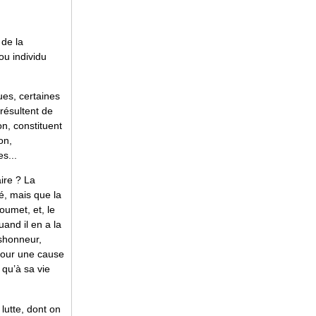
 de la
ou individu
ues, certaines
 résultent de
n, constituent
on,
s...
ire ? La
ué, mais que la
 soumet, et, le
uand il en a la
éshonneur,
 pour une cause
 qu’à sa vie
lutte, dont on