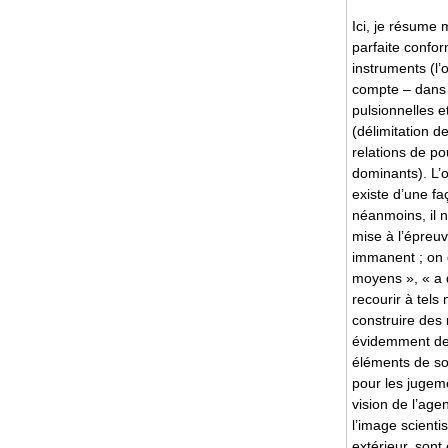
Ici, je résume 
parfaite confor
instruments (l’
compte – dans 
pulsionnelles 
(délimitation d
relations de po
dominants). L’o
existe d’une f
néanmoins, il 
mise à l’épreu
immanent ; on d
moyens », « a d
recourir à tels 
construire des 
évidemment de 
éléments de so
pour les jugeme
vision de l’age
l’image scienti
extérieur, sont 