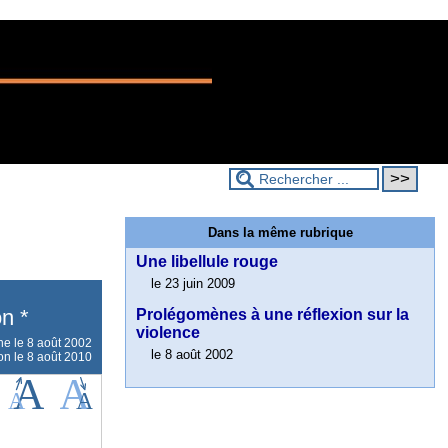
Dans la même rubrique
Une libellule rouge
le 23 juin 2009
on *
Prolégomènes à une réflexion sur la
violence
gne le
8 août 2002
le 8 août 2002
on le 8 août 2010