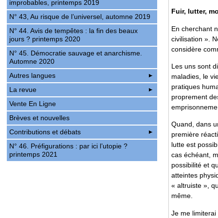
improbables, printemps 2019
Fuir, lutter, m
N° 43, Au risque de l’universel, automne 2019
En cherchant no
N° 44. Avis de tempêtes : la fin des beaux
civilisation ».
jours ? printemps 2020
considère comm
N° 45. Démocratie sauvage et anarchisme.
Automne 2020
Les uns sont di
Autres langues
maladies, le vi
pratiques humai
La revue
proprement des 
Vente En Ligne
emprisonnement
Brèves et nouvelles
Quand, dans une
Contributions et débats
première réacti
lutte est possibl
N° 46. Préfigurations : par ici l’utopie ?
printemps 2021
cas échéant, me
possibilité et 
atteintes physi
« altruiste », 
même.
Je me limiterai