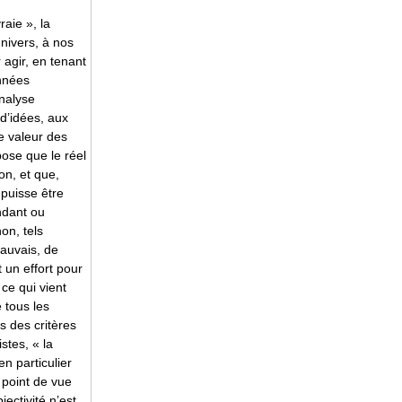
raie », la
univers, à nos
 agir, en tenant
nnées
nalyse
 d’idées, aux
e valeur des
pose que le réel
on, et que,
 puisse être
ndant ou
on, tels
mauvais, de
t un effort pour
ce qui vient
 tous les
s des critères
stes, « la
en particulier
 point de vue
jectivité n’est