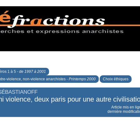
ros 1 à 5
- de 1997 à 2001
tre-violence, non-violence anarchistes -
Printemps 2000
Choix éthiques
SÉBASTIANOFF
i violence, deux paris pour une autre civilisati
Article mis en li
dernière modificati