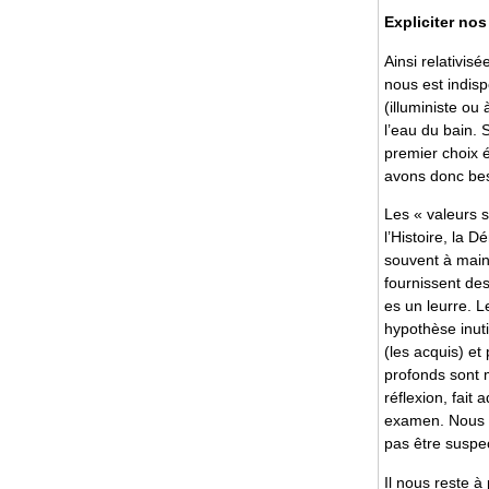
Expliciter no
Ainsi relativisé
nous est indis
(illuministe ou
l’eau du bain. S
premier choix é
avons donc beso
Les « valeurs s
l’Histoire, la 
souvent à maint
fournissent des
es un leurre. L
hypothèse inut
(les acquis) et
profonds sont m
réflexion, fait
examen. Nous c
pas être suspe
Il nous reste 