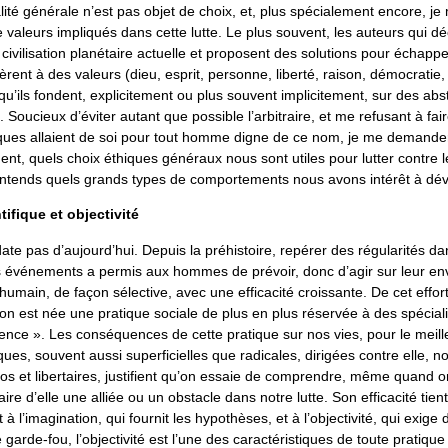
alité générale n’est pas objet de choix, et, plus spécialement encore, je 
e valeurs impliqués dans cette lutte. Le plus souvent, les auteurs qui dé
 civilisation planétaire actuelle et proposent des solutions pour échapp
èrent à des valeurs (dieu, esprit, personne, liberté, raison, démocratie,
qu’ils fondent, explicitement ou plus souvent implicitement, sur des abs
Soucieux d’éviter autant que possible l’arbitraire, et me refusant à fa
ques allaient de soi pour tout homme digne de ce nom, je me demande
ent, quels choix éthiques généraux nous sont utiles pour lutter contre 
 j’entends quels grands types de comportements nous avons intérêt à dé
tifique et objectivité
date pas d’aujourd’hui. Depuis la préhistoire, repérer des régularités da
 événements a permis aux hommes de prévoir, donc d’agir sur leur en
umain, de façon sélective, avec une efficacité croissante. De cet effor
ion est née une pratique sociale de plus en plus réservée à des spécial
ience ». Les conséquences de cette pratique sur nos vies, pour le meille
itiques, souvent aussi superficielles que radicales, dirigées contre elle
los et libertaires, justifient qu’on essaie de comprendre, même quand o
aire d’elle une alliée ou un obstacle dans notre lutte. Son efficacité tient
à l’imagination, qui fournit les hypothèses, et à l’objectivité, qui exige
 garde-fou, l’objectivité est l’une des caractéristiques de toute pratique 