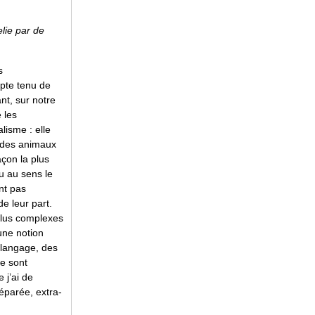
elie par de
s
pte tenu de
nt, sur notre
 les
alisme : elle
x des animaux
çon la plus
u au sens le
nt pas
de leur part.
plus complexes
une notion
 langage, des
se sont
 j’ai de
séparée, extra-