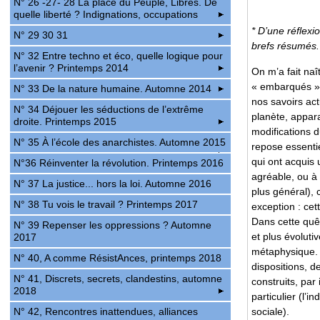
N° 26 -27- 28 La place du Peuple, Libres. De
quelle liberté ? Indignations, occupations
* D’une réflexi
N° 29 30 31
brefs résumés.
N° 32 Entre techno et éco, quelle logique pour
l’avenir ? Printemps 2014
On m’a fait na
« embarqués ».
N° 33 De la nature humaine. Automne 2014
nos savoirs act
N° 34 Déjouer les séductions de l’extrême
planète, appar
droite. Printemps 2015
modifications du
N° 35 À l’école des anarchistes. Automne 2015
repose essentie
qui ont acquis 
N°36 Réinventer la révolution. Printemps 2016
agréable, ou à 
N° 37 La justice... hors la loi. Automne 2016
plus général), 
N° 38 Tu vois le travail ? Printemps 2017
exception : cett
Dans cette quê
N° 39 Repenser les oppressions ? Automne
et plus évolut
2017
métaphysique. 
N° 40, A comme RésistAnces, printemps 2018
dispositions, d
N° 41, Discrets, secrets, clandestins, automne
construits, par
2018
particulier (l’
sociale).
N° 42, Rencontres inattendues, alliances